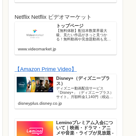
ストのライブはレンタル/購入して
お楽しみいただけます！
Netflix Netflix ビデオマーケット
トップページ
【無料体験】配信本数業界最大
級、見たい作品がきっと見つか
る！無料動画や見放題動画も充実
のラインナップ！初回は無料トラ
イアル実施中！
www.videomarket.jp
【Amazon Prime Video】
Disney+（ディズニープラ
ス）
ディズニー動画配信サービス
「Disney+」（ディズニープラス）
サイト。月額料金1,140円（税込）
でディズニー、ピクサー、マーベ
disneyplus.disney.co.jp
ル、スター・ウォーズ、ナショナ
ルジオグラフィック、スターの映
画やドラマが見放題で楽しめま
す。名作や話題作はもち...
Leminoプレミアム入会につ
いて｜映画・ドラマ・アニ
メや音楽・ライブが見放題 -