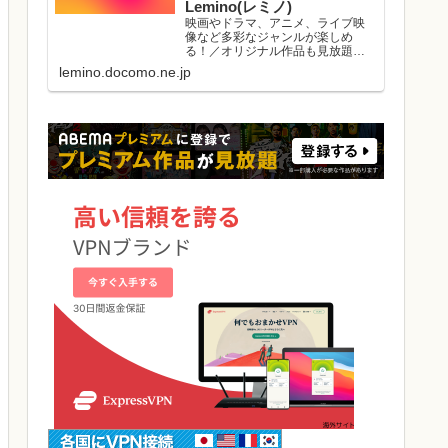
Lemino(レミノ)
映画やドラマ、アニメ、ライブ映
像など多彩なジャンルが楽しめ
る！／オリジナル作品も見放題／
初回初月無料／マルチデバイス対
lemino.docomo.ne.jp
応／ダウンロード視聴可能／好き
な作品と出会える機能がたくさ
ん。