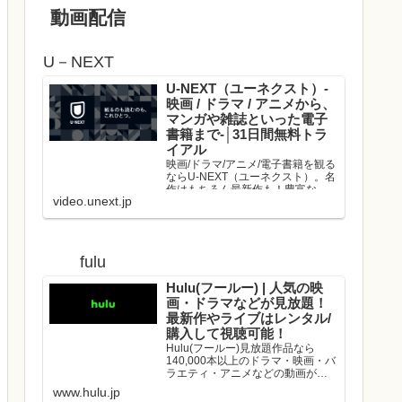
動画配信
U－NEXT
U-NEXT（ユーネクスト）-
映画 / ドラマ / アニメから、
マンガや雑誌といった電子
書籍まで-│31日間無料トラ
イアル
映画/ドラマ/アニメ/電子書籍を観る
ならU-NEXT（ユーネクスト）。名
作はもちろん最新作も！豊富な作
video.unext.jp
品の中からお好きな動画を見つけ
て、是非お楽しみください。
fulu
Hulu(フールー) | 人気の映
画・ドラマなどが見放題！
最新作やライブはレンタル/
購入して視聴可能！
Hulu(フールー)見放題作品なら
140,000本以上のドラマ・映画・バ
ラエティ・アニメなどの動画が、
いつでもどこでも見放題！映画や
www.hulu.jp
ドラマの最新作や、人気アーティ