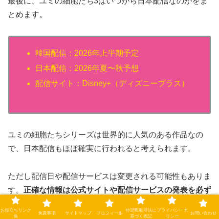
最後に、ユミの細胞たち3はいつから日本配信なのかをま
とめます。
韓国配信：2026年上半期予定
日本配信：2026年夏〜秋予想
配信サイト：Disney+（ディズニープラス）
ユミの細胞たちシリーズは世界的に人気のある作品なの
で、日本配信もほぼ確実に行われると考えられます。
ただし配信日や配信サービスは変更される可能性もありま
す。
正確な情報は公式サイトや配信サービスの発表を必ず
確認してください
。
お役立ちリンク
特定商取引法に
プライバシーポ
免責事項
サイトマップ
プロフィール
お問い合わせ
集
基づく表記
リシー