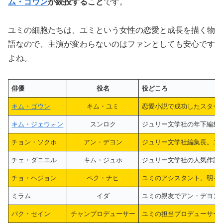
ム・ゴウン
が続投すること
です。
ユミの細胞たちは、ユミという女性の恋愛と成長を描く物
語なので、主演が変わらないのはファンとしても安心です
よね。
俳優
役名
役どころ
キム・ゴウン
キム・ユミ
恋愛小説で成功したスター
キム・ジェウォン
スンロク
ジュリー文学社の年下編集
チョン・ソクホ
アン・デヨン
ジュリー文学社編集長。ユ
チェ・ダニエル
キム・ジュホ
ジュリー文学社の人気作家
チョ・ヘジョン
ペク・ナヒ
ユミのアシスタント。明る
ミラム
イダ
ユミの親友でアン・デヨン
パク・セイン
チャンプロデューサー
ユミの担当プロデューサー