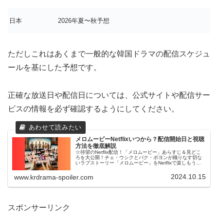
日本
2026年夏〜秋予想
ただしこれはあくまで一般的な韓国ドラマの配信スケジュ
ールを基にした予想です。
正確な放送日や配信日については、公式サイトや配信サー
ビスの情報を必ず確認するようにしてください。
メロムービーNetflixいつから？配信開始日と視聴
方法を徹底解説
☆待望のNetflix配信！「メロムービー」あらすじ＆見どこ
ろを大公開！チェ・ウシクとパク・ボヨンが織りなす切な
いラブストーリー「メロムービー」をNetflixで楽しもう！
「ネットフリックスでメロムービーの配信はいつから？」
と気になっている...
2024.10.15
www.krdrama-spoiler.com
スポンサーリンク