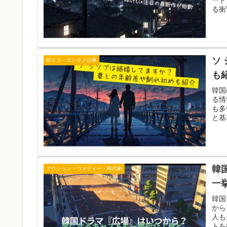
る衝
ソ
韓ドラ・エンタメ記事
も
韓国
る情
も多
と基
韓
アクション・コメディー・時代劇
一
韓国
から
人も
トを