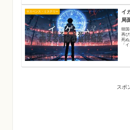
イ
サスペンス・ミステリー
局
韓国
再び
死ぬ
「イ
スポ