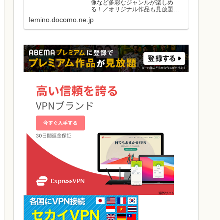
像など多彩なジャンルが楽しめ
る！／オリジナル作品も見放題／
初回初月無料／マルチデバイス対
lemino.docomo.ne.jp
応／ダウンロード視聴可能／好き
な作品と出会える機能がたくさ
ん。