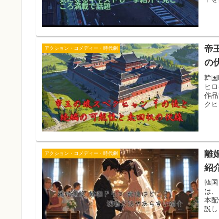
帝
アクション・コメディー・時代劇
の
韓国
ヒロ
作品
クヒ
離
アクション・コメディー・時代劇
紹
韓国
は、
本配
説し