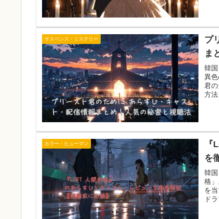
プ
サスペンス・ミステリー
ま
韓国
異色
君の
方法
『
ホラー・ヒューマン
を
韓国
格」
を当
ドラ