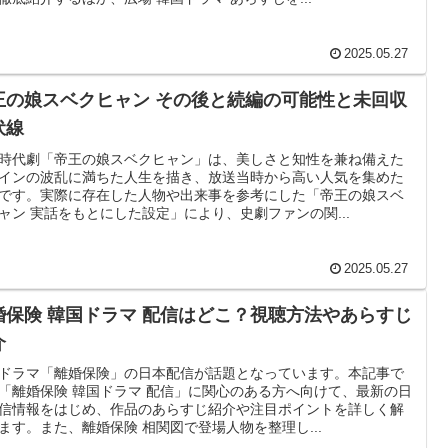
2025.05.27
王の娘スベクヒャン その後と続編の可能性と未回収
伏線
時代劇「帝王の娘スベクヒャン」は、美しさと知性を兼ね備えた
インの波乱に満ちた人生を描き、放送当時から高い人気を集めた
です。実際に存在した人物や出来事を参考にした「帝王の娘スベ
ャン 実話をもとにした設定」により、史劇ファンの関...
2025.05.27
婚保険 韓国ドラマ 配信はどこ？視聴方法やあらすじ
介
ドラマ「離婚保険」の日本配信が話題となっています。本記事で
「離婚保険 韓国ドラマ 配信」に関心のある方へ向けて、最新の日
信情報をはじめ、作品のあらすじ紹介や注目ポイントを詳しく解
ます。また、離婚保険 相関図で登場人物を整理し...