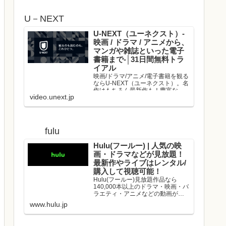
U－NEXT
U-NEXT（ユーネクスト）-
映画 / ドラマ / アニメから、
マンガや雑誌といった電子
書籍まで-│31日間無料トラ
イアル
映画/ドラマ/アニメ/電子書籍を観る
ならU-NEXT（ユーネクスト）。名
作はもちろん最新作も！豊富な作
video.unext.jp
品の中からお好きな動画を見つけ
て、是非お楽しみください。
fulu
Hulu(フールー) | 人気の映
画・ドラマなどが見放題！
最新作やライブはレンタル/
購入して視聴可能！
Hulu(フールー)見放題作品なら
140,000本以上のドラマ・映画・バ
ラエティ・アニメなどの動画が、
いつでもどこでも見放題！映画や
www.hulu.jp
ドラマの最新作や、人気アーティ
ストのライブはレンタル/購入して
お楽しみいただけます！