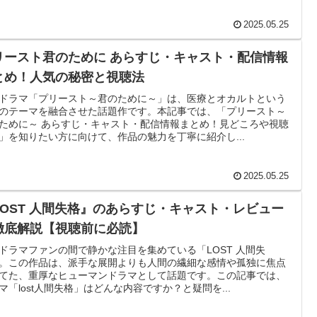
2025.05.25
リースト君のために あらすじ・キャスト・配信情報
とめ！人気の秘密と視聴法
ドラマ「プリースト～君のために～」は、医療とオカルトという
のテーマを融合させた話題作です。本記事では、「プリースト～
ために～ あらすじ・キャスト・配信情報まとめ！見どころや視聴
」を知りたい方に向けて、作品の魅力を丁寧に紹介し...
2025.05.25
LOST 人間失格』のあらすじ・キャスト・レビュー
徹底解説【視聴前に必読】
ドラマファンの間で静かな注目を集めている「LOST 人間失
。この作品は、派手な展開よりも人間の繊細な感情や孤独に焦点
てた、重厚なヒューマンドラマとして話題です。この記事では、
マ「lost人間失格」はどんな内容ですか？と疑問を...