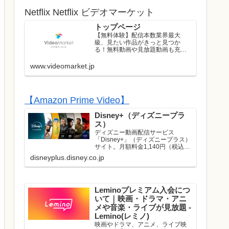
Netflix Netflix ビデオマーケット
トップページ
【無料体験】配信本数業界最大
級、見たい作品がきっと見つか
る！無料動画や見放題動画も充実
のラインナップ！初回は無料トラ
イアル実施中！
www.videomarket.jp
【Amazon Prime Video】
Disney+（ディズニープラ
ス）
ディズニー動画配信サービス
「Disney+」（ディズニープラス）
サイト。月額料金1,140円（税込）
でディズニー、ピクサー、マーベ
disneyplus.disney.co.jp
ル、スター・ウォーズ、ナショナ
ルジオグラフィック、スターの映
画やドラマが見放題で楽しめま
す。名作や話題作はもち...
Leminoプレミアム入会につ
いて｜映画・ドラマ・アニ
メや音楽・ライブが見放題 -
Lemino(レミノ)
映画やドラマ、アニメ、ライブ映