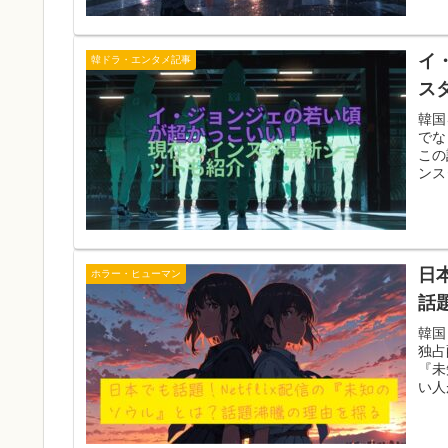
イ
韓ドラ・エンタメ記事
ス
韓国
でな
この
ンス
日
ホラー・ヒューマン
話
韓国
独占
『未
い人