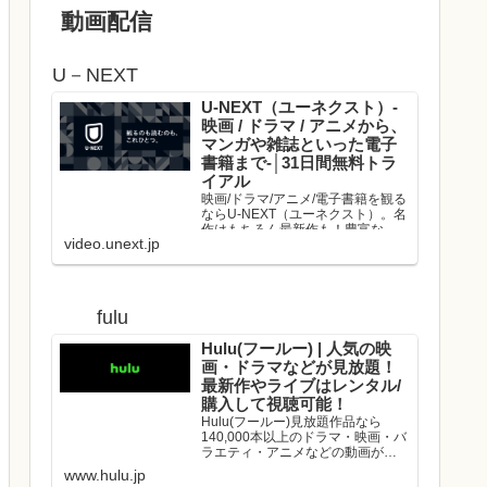
動画配信
U－NEXT
U-NEXT（ユーネクスト）-
映画 / ドラマ / アニメから、
マンガや雑誌といった電子
書籍まで-│31日間無料トラ
イアル
映画/ドラマ/アニメ/電子書籍を観る
ならU-NEXT（ユーネクスト）。名
作はもちろん最新作も！豊富な作
video.unext.jp
品の中からお好きな動画を見つけ
て、是非お楽しみください。
fulu
Hulu(フールー) | 人気の映
画・ドラマなどが見放題！
最新作やライブはレンタル/
購入して視聴可能！
Hulu(フールー)見放題作品なら
140,000本以上のドラマ・映画・バ
ラエティ・アニメなどの動画が、
いつでもどこでも見放題！映画や
www.hulu.jp
ドラマの最新作や、人気アーティ