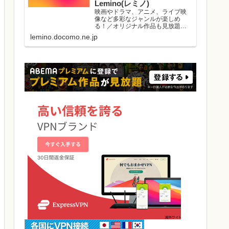
Lemino(レミノ)
映画やドラマ、アニメ、ライブ映
像など多彩なジャンルが楽しめ
る！／オリジナル作品も見放題／
初回初月無料／マルチデバイス対
lemino.docomo.ne.jp
応／ダウンロード視聴可能／好き
な作品と出会える機能がたくさ
ん。