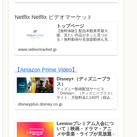
ストのライブはレンタル/購入して
お楽しみいただけます！
Netflix Netflix ビデオマーケット
トップページ
【無料体験】配信本数業界最大
級、見たい作品がきっと見つか
る！無料動画や見放題動画も充実
のラインナップ！初回は無料トラ
イアル実施中！
www.videomarket.jp
【Amazon Prime Video】
Disney+（ディズニープラ
ス）
ディズニー動画配信サービス
「Disney+」（ディズニープラス）
サイト。月額料金1,140円（税込）
でディズニー、ピクサー、マーベ
disneyplus.disney.co.jp
ル、スター・ウォーズ、ナショナ
ルジオグラフィック、スターの映
画やドラマが見放題で楽しめま
す。名作や話題作はもち...
Leminoプレミアム入会につ
いて｜映画・ドラマ・アニ
メや音楽・ライブが見放題 -