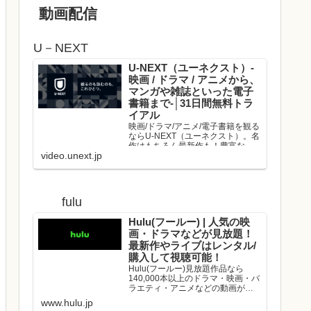
動画配信
U－NEXT
U-NEXT（ユーネクスト）-
映画 / ドラマ / アニメから、
マンガや雑誌といった電子
書籍まで-│31日間無料トラ
イアル
映画/ドラマ/アニメ/電子書籍を観る
ならU-NEXT（ユーネクスト）。名
作はもちろん最新作も！豊富な作
video.unext.jp
品の中からお好きな動画を見つけ
て、是非お楽しみください。
fulu
Hulu(フールー) | 人気の映
画・ドラマなどが見放題！
最新作やライブはレンタル/
購入して視聴可能！
Hulu(フールー)見放題作品なら
140,000本以上のドラマ・映画・バ
ラエティ・アニメなどの動画が、
いつでもどこでも見放題！映画や
www.hulu.jp
ドラマの最新作や、人気アーティ