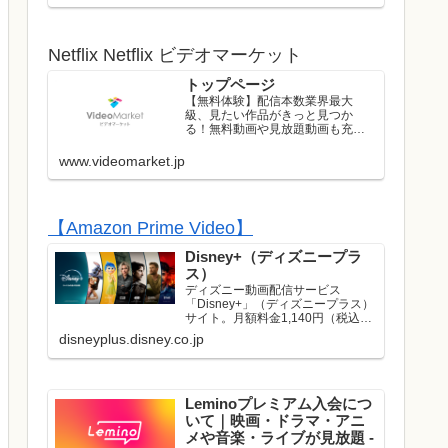
ストのライブはレンタル/購入して
お楽しみいただけます！
Netflix Netflix ビデオマーケット
トップページ
【無料体験】配信本数業界最大
級、見たい作品がきっと見つか
る！無料動画や見放題動画も充実
のラインナップ！初回は無料トラ
イアル実施中！
www.videomarket.jp
【Amazon Prime Video】
Disney+（ディズニープラ
ス）
ディズニー動画配信サービス
「Disney+」（ディズニープラス）
サイト。月額料金1,140円（税込）
でディズニー、ピクサー、マーベ
disneyplus.disney.co.jp
ル、スター・ウォーズ、ナショナ
ルジオグラフィック、スターの映
画やドラマが見放題で楽しめま
す。名作や話題作はもち...
Leminoプレミアム入会につ
いて｜映画・ドラマ・アニ
メや音楽・ライブが見放題 -