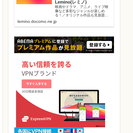
Lemino(レミノ)
映画やドラマ、アニメ、ライブ映
像など多彩なジャンルが楽しめ
る！／オリジナル作品も見放題／
初回初月無料／マルチデバイス対
lemino.docomo.ne.jp
応／ダウンロード視聴可能／好き
な作品と出会える機能がたくさ
ん。