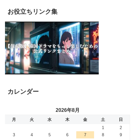
お役立ちリンク集
カレンダー
2026年8月
月
火
水
木
金
土
日
1
2
3
4
5
6
7
8
9