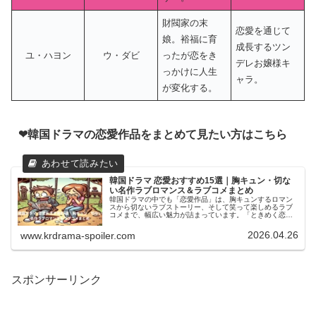
財閥家の末
恋愛を通じて
娘。裕福に育
成長するツン
ユ・ハヨン
ウ・ダビ
ったが恋をき
デレお嬢様キ
っかけに人生
ャラ。
が変化する。
❤韓国ドラマの恋愛作品をまとめて見たい方はこちら
韓国ドラマ 恋愛おすすめ15選｜胸キュン・切な
い名作ラブロマンス＆ラブコメまとめ
韓国ドラマの中でも「恋愛作品」は、胸キュンするロマン
スから切ないラブストーリー、そして笑って楽しめるラブ
コメまで、幅広い魅力が詰まっています。「ときめく恋愛
ドラマが見たい」「感動して泣ける韓ドラに出会いたい」
そんな方に向けて、本記事では本当...
2026.04.26
www.krdrama-spoiler.com
スポンサーリンク