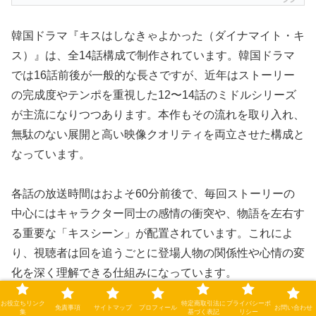
韓国ドラマ『キスはしなきゃよかった（ダイナマイト・キ
ス）』は、全14話構成で制作されています。韓国ドラマ
では16話前後が一般的な長さですが、近年はストーリー
の完成度やテンポを重視した12〜14話のミドルシリーズ
が主流になりつつあります。本作もその流れを取り入れ、
無駄のない展開と高い映像クオリティを両立させた構成と
なっています。
各話の放送時間はおよそ60分前後で、毎回ストーリーの
中心にはキャラクター同士の感情の衝突や、物語を左右す
る重要な「キスシーン」が配置されています。これによ
り、視聴者は回を追うごとに登場人物の関係性や心情の変
化を深く理解できる仕組みになっています。
お役立ちリンク
特定商取引法に
プライバシーポ
免責事項
サイトマップ
プロフィール
お問い合わせ
一方で、14話という限られた話数の中で物語が進むた
集
基づく表記
リシー