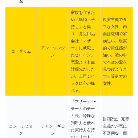
名
家族を守るた
め「既婚・子
現実主義でタ
持ち」と偽
フな女性。内
り、育児用品
面は繊細で家
会社「マザ
族思い。現実
アン・ウンジ
ー」に就職し
的で責任感が
コ・ダリム
ン
たヒロイン。
強い。嘘の中
恋愛よりも生
で本当の愛を
計優先だった
見つけようと
が、上司ジヒ
する等身大の
ョクに心が揺
女性。
れる。
「マザー」TF
チームのチー
ム長。冷静な
財閥2世。完璧
判断力と優れ
コン・ジヒョ
チャン・ギヨ
主義だが恋に
た実行力を持
ク
ン
不器用な一面
つエリート。