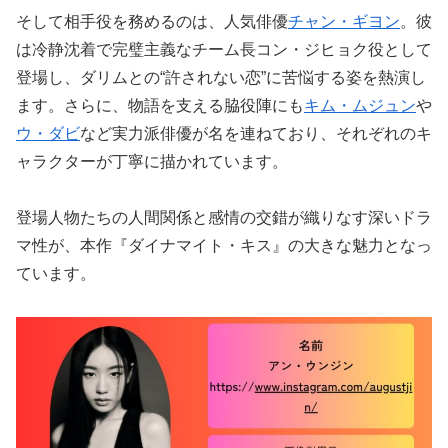
そして相手役を務めるのは、人気俳優
チャン・ギヨン
。彼
は冷静沈着で完璧主義なチーム長コン・ジヒョク役として
登場し、ダリムとの“許されない恋”に苦悩する姿を熱演し
ます。さらに、物語を支える脇役陣にも
キム・ムジュン
や
ウ・ダビ
など実力派俳優が名を連ねており、それぞれのキ
ャラクターが丁寧に描かれています。
登場人物たちの人間関係と感情の交錯が織りなす深いドラ
マ性が、本作『ダイナマイト・キス』の大きな魅力となっ
ています。