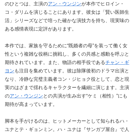
のひとつは、主演の
アン・ウンジン
が本作でヒロイン・
コ・ダリムを演じることにあります。彼女は「賢い医師生
活」シリーズなどで培った確かな演技力を持ち、現実味の
ある感情表現に定評があります。
本作では、家族を守るために“既婚者の母”を装って働く女
性という複雑な役柄に挑戦し、多くの共感と感動を呼ぶと
期待されています。また、物語の相手役である
チャン・ギ
ヨン
も注目を集めています。彼は除隊後初のドラマ出演と
なり、冷静な完璧主義者コン・ジヒョク役として、恋と現
実のはざまで揺れるキャラクターを繊細に演じます。主演
の
アン・ウンジン
との共演が生み出す“ケミ（相性）”にも
期待が高まっています。
脚本を手がけるのは、ヒットメーカーとして知られるハ・
ユナとテ・ギョンミン。ハ・ユナは『サンガプ屋台』で人