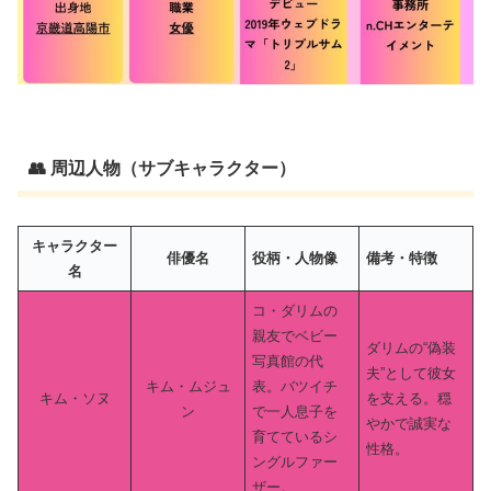
👥 周辺人物（サブキャラクター）
キャラクター
俳優名
役柄・人物像
備考・特徴
名
コ・ダリムの
親友でベビー
ダリムの“偽装
写真館の代
夫”として彼女
キム・ムジュ
表。バツイチ
キム・ソヌ
を支える。穏
ン
で一人息子を
やかで誠実な
育てているシ
性格。
ングルファー
ザー。