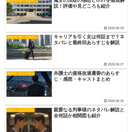
魔女の法廷の感想とOSTを徹底解
サスペンス・ミステリー
説！評価や見どころも紹介
2026.06.29
キャリアを引く女は何話まで？ネ
サスペンス・ミステリー
タバレと最終回あらすじを解説
2026.06.27
弁護士の資格改過遷善のあらす
ホラー・ヒューマン
じ・感想・キャストまとめ
2026.06.25
親愛なる判事様のネタバレ解説と
ホラー・ヒューマン
全何話か相関図も紹介