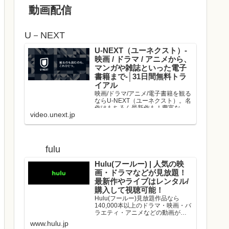
動画配信
U－NEXT
U-NEXT（ユーネクスト）-
映画 / ドラマ / アニメから、
マンガや雑誌といった電子
書籍まで-│31日間無料トラ
イアル
映画/ドラマ/アニメ/電子書籍を観る
ならU-NEXT（ユーネクスト）。名
作はもちろん最新作も！豊富な作
video.unext.jp
品の中からお好きな動画を見つけ
て、是非お楽しみください。
fulu
Hulu(フールー) | 人気の映
画・ドラマなどが見放題！
最新作やライブはレンタル/
購入して視聴可能！
Hulu(フールー)見放題作品なら
140,000本以上のドラマ・映画・バ
ラエティ・アニメなどの動画が、
いつでもどこでも見放題！映画や
www.hulu.jp
ドラマの最新作や、人気アーティ