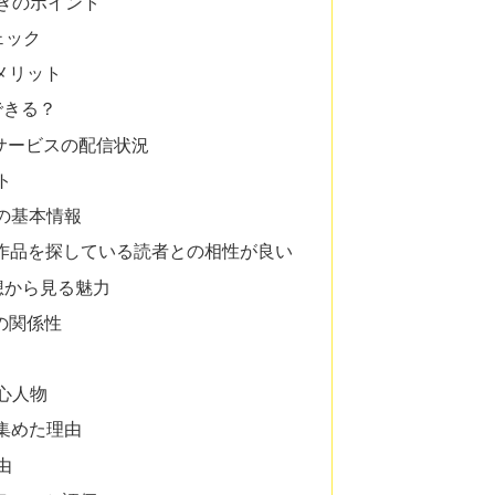
きのポイント
チェック
るメリット
できる？
主要サービスの配信状況
ト
の基本情報
作品を探している読者との相性が良い
想から見る魅力
の関係性
心人物
集めた理由
由