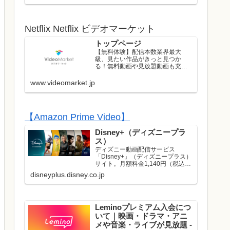
ストのライブはレンタル/購入して
お楽しみいただけます！
Netflix Netflix ビデオマーケット
トップページ
【無料体験】配信本数業界最大
級、見たい作品がきっと見つか
る！無料動画や見放題動画も充実
のラインナップ！初回は無料トラ
イアル実施中！
www.videomarket.jp
【Amazon Prime Video】
Disney+（ディズニープラ
ス）
ディズニー動画配信サービス
「Disney+」（ディズニープラス）
サイト。月額料金1,140円（税込）
でディズニー、ピクサー、マーベ
disneyplus.disney.co.jp
ル、スター・ウォーズ、ナショナ
ルジオグラフィック、スターの映
画やドラマが見放題で楽しめま
す。名作や話題作はもち...
Leminoプレミアム入会につ
いて｜映画・ドラマ・アニ
メや音楽・ライブが見放題 -