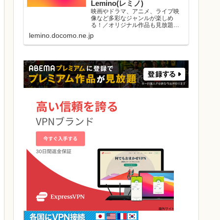
Lemino(レミノ)
映画やドラマ、アニメ、ライブ映
像など多彩なジャンルが楽しめ
る！／オリジナル作品も見放題／
初回初月無料／マルチデバイス対
lemino.docomo.ne.jp
応／ダウンロード視聴可能／好き
な作品と出会える機能がたくさ
ん。