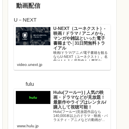
動画配信
U－NEXT
U-NEXT（ユーネクスト）-
映画 / ドラマ / アニメから、
マンガや雑誌といった電子
書籍まで-│31日間無料トラ
イアル
映画/ドラマ/アニメ/電子書籍を観る
ならU-NEXT（ユーネクスト）。名
作はもちろん最新作も！豊富な作
video.unext.jp
品の中からお好きな動画を見つけ
て、是非お楽しみください。
fulu
Hulu(フールー) | 人気の映
画・ドラマなどが見放題！
最新作やライブはレンタル/
購入して視聴可能！
Hulu(フールー)見放題作品なら
140,000本以上のドラマ・映画・バ
ラエティ・アニメなどの動画が、
いつでもどこでも見放題！映画や
www.hulu.jp
ドラマの最新作や、人気アーティ