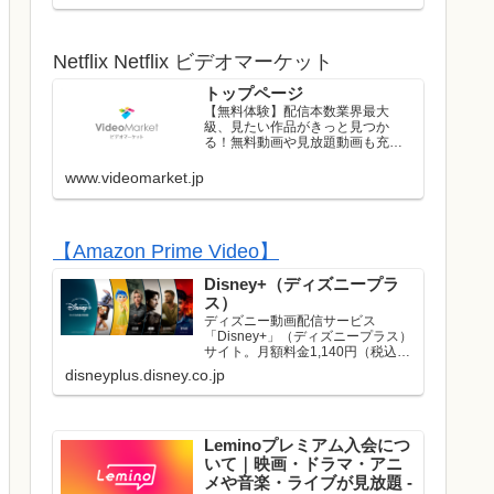
ストのライブはレンタル/購入して
お楽しみいただけます！
Netflix Netflix ビデオマーケット
トップページ
【無料体験】配信本数業界最大
級、見たい作品がきっと見つか
る！無料動画や見放題動画も充実
のラインナップ！初回は無料トラ
イアル実施中！
www.videomarket.jp
【Amazon Prime Video】
Disney+（ディズニープラ
ス）
ディズニー動画配信サービス
「Disney+」（ディズニープラス）
サイト。月額料金1,140円（税込）
でディズニー、ピクサー、マーベ
disneyplus.disney.co.jp
ル、スター・ウォーズ、ナショナ
ルジオグラフィック、スターの映
画やドラマが見放題で楽しめま
す。名作や話題作はもち...
Leminoプレミアム入会につ
いて｜映画・ドラマ・アニ
メや音楽・ライブが見放題 -