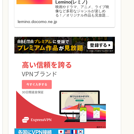
Lemino(レミノ)
映画やドラマ、アニメ、ライブ映
像など多彩なジャンルが楽しめ
る！／オリジナル作品も見放題／
初回初月無料／マルチデバイス対
lemino.docomo.ne.jp
応／ダウンロード視聴可能／好き
な作品と出会える機能がたくさ
ん。