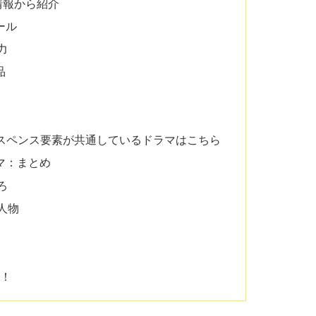
情報から紹介
ール
力
品
スペンス要素が共通しているドラマはこちら
マ：まとめ
ろ
人物
う！