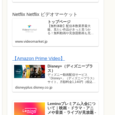
ストのライブはレンタル/購入して
お楽しみいただけます！
Netflix Netflix ビデオマーケット
トップページ
【無料体験】配信本数業界最大
級、見たい作品がきっと見つか
る！無料動画や見放題動画も充実
のラインナップ！初回は無料トラ
イアル実施中！
www.videomarket.jp
【Amazon Prime Video】
Disney+（ディズニープラ
ス）
ディズニー動画配信サービス
「Disney+」（ディズニープラス）
サイト。月額料金1,140円（税込）
でディズニー、ピクサー、マーベ
disneyplus.disney.co.jp
ル、スター・ウォーズ、ナショナ
ルジオグラフィック、スターの映
画やドラマが見放題で楽しめま
す。名作や話題作はもち...
Leminoプレミアム入会につ
いて｜映画・ドラマ・アニ
メや音楽・ライブが見放題 -