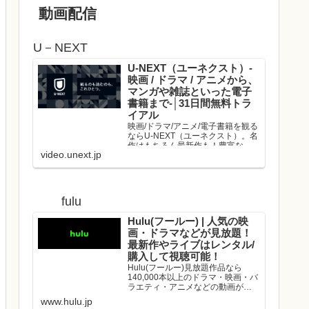
動画配信
U－NEXT
U-NEXT（ユーネクスト）-
映画 / ドラマ / アニメから、
マンガや雑誌といった電子
書籍まで-│31日間無料トラ
イアル
映画/ドラマ/アニメ/電子書籍を観る
ならU-NEXT（ユーネクスト）。名
作はもちろん最新作も！豊富な作
video.unext.jp
品の中からお好きな動画を見つけ
て、是非お楽しみください。
fulu
Hulu(フールー) | 人気の映
画・ドラマなどが見放題！
最新作やライブはレンタル/
購入して視聴可能！
Hulu(フールー)見放題作品なら
140,000本以上のドラマ・映画・バ
ラエティ・アニメなどの動画が、
いつでもどこでも見放題！映画や
www.hulu.jp
ドラマの最新作や、人気アーティ