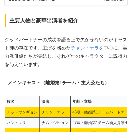
主要人物と豪華出演者を紹介
グッドパートナーの成功を語る上で欠かせないのがキャス
ト陣の存在です。主演を務めた
チャン・ナラ
を中心に、実
力派俳優たちが集結し、それぞれのキャラクターに説得力
を与えています。
メインキャスト（離婚第1チーム・主人公たち）
役名
演者
年齢・立場
チャ・ウンギョン
チャン・ナラ
43歳・離婚第1チームパートナー
ハン・ユリ
ナム・ジヒョン
27歳・離婚第1チーム新人弁護士