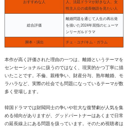
おすすめな人
人、法廷ドラマが好きな人、女
性主人公の成長物語を見たい人
離婚問題を通じて人生の再出発
総合評価
を描いた2024年屈指のヒューマ
ンリーガルドラマ
脚本・演出
チェ・ユナ/キム・ガラム
本作が高く評価された理由の一つは、離婚というテーマを
センセーショナルに扱うのではなく、現実的かつ丁寧に描
いたことです。不倫、親権争い、財産分与、熟年離婚、モ
ラハラなど、実際の社会でも問題になっているテーマが数
多く登場します。
韓国ドラマでは財閥同士の争いや壮大な復讐劇が人気を集
める傾向がありますが、グッドパートナーはあくまで日常
の延長線上にある問題を扱っています。そのため視聴者は