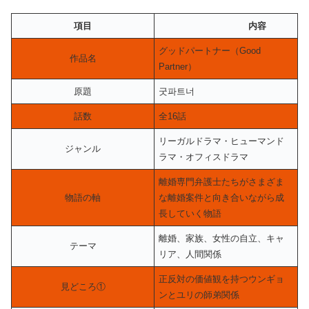
項目
内容
グッドパートナー（Good
作品名
Partner）
原題
굿파트너
話数
全16話
リーガルドラマ・ヒューマンド
ジャンル
ラマ・オフィスドラマ
離婚専門弁護士たちがさまざま
物語の軸
な離婚案件と向き合いながら成
長していく物語
離婚、家族、女性の自立、キャ
テーマ
リア、人間関係
正反対の価値観を持つウンギョ
見どころ①
ンとユリの師弟関係