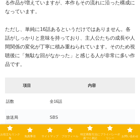
る作品が増えていますが、本作もその流れに沿った構成に
なっています。
ただし、単純に16話あるというだけではありません。各
話がしっかりと意味を持っており、主人公たちの成長や人
間関係の変化が丁寧に積み重ねられています。そのため視
聴後に「無駄な回がなかった」と感じる人が非常に多い作
品です。
項目
内容
話数
全16話
放送局
SBS
放送期間
2024年7月〜9月
お役立ちリンク
特定商取引法に
プライバシーポ
免責事項
サイトマップ
プロフィール
お問い合わせ
集
基づく表記
リシー