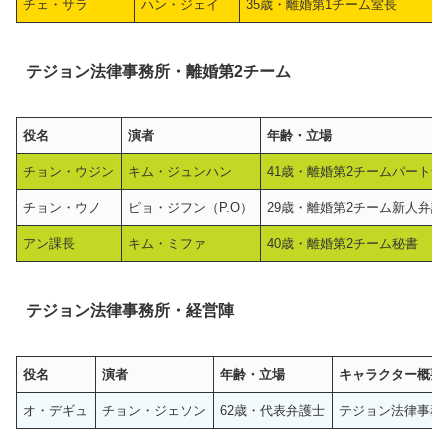
チェ・サラ
ハン・ジェイ
35歳・離婚第1チーム室長
テジョン法律事務所・離婚第2チーム
役名
演者
年齢・立場
チョン・ウジン
キム・ジュンハン
41歳・離婚第2チームパート
チョン・ウノ
ピョ・ジフン（P.O）
29歳・離婚第2チーム新人弁護
アン課長
キム・ミファ
40歳・離婚第2チーム秘書
テジョン法律事務所・経営陣
役名
演者
年齢・立場
キャラクター概要
オ・デギュ
チョン・ジェソン
62歳・代表弁護士
テジョン法律事務