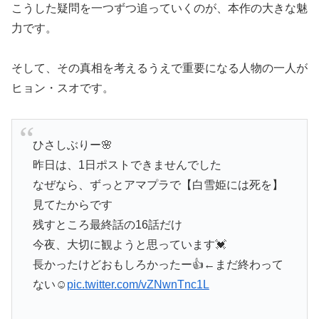
こうした疑問を一つずつ追っていくのが、本作の大きな魅
力です。
そして、その真相を考えるうえで重要になる人物の一人が
ヒョン・スオです。
ひさしぶりー🌸
昨日は、1日ポストできませんでした
なぜなら、ずっとアマプラで【白雪姫には死を】
見てたからです
残すところ最終話の16話だけ
今夜、大切に観ようと思っています💓
長かったけどおもしろかったー👍←まだ終わって
ない☺
pic.twitter.com/vZNwnTnc1L