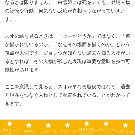
なるとは限りません。「白雪姫には死を」でも、登場人物
の記憶や行動、何気ない反応が真相へつながっていきま
す。
スオの絵を見るときは、「上手かどうか」ではなく、「何
が描かれているのか」「なぜその場面を描くのか」という
視点が大切です。ジョンウが知らない過去を知る人物がい
るとすれば、その人物が残した表現は重要な意味を持つ可
能性があります。
ここを意識して見ると、スオが単なる脇役ではなく、過去
と現在をつなぐ人物として配置されていることがわかって
きます。
❤伏線回収が好きな方は「シグナル」の考察もおすす
めです。
お役立ちリンク
特定商取引法に
プライバシーポ
免責事項
サイトマップ
プロフィール
お問い合わせ
集
基づく表記
リシー