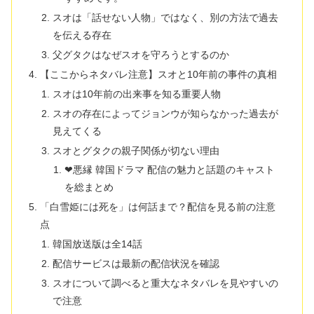
スオは「話せない人物」ではなく、別の方法で過去
を伝える存在
父グタクはなぜスオを守ろうとするのか
【ここからネタバレ注意】スオと10年前の事件の真相
スオは10年前の出来事を知る重要人物
スオの存在によってジョンウが知らなかった過去が
見えてくる
スオとグタクの親子関係が切ない理由
❤悪縁 韓国ドラマ 配信の魅力と話題のキャスト
を総まとめ
「白雪姫には死を」は何話まで？配信を見る前の注意
点
韓国放送版は全14話
配信サービスは最新の配信状況を確認
スオについて調べると重大なネタバレを見やすいの
で注意