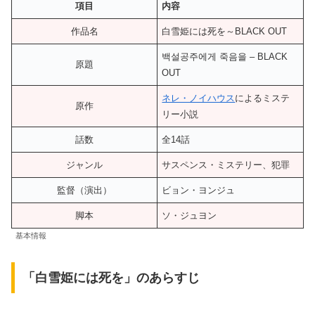
項目
内容
作品名
白雪姫には死を～BLACK OUT
백설공주에게 죽음을 – BLACK
原題
OUT
ネレ・ノイハウス
によるミステ
原作
リー小説
話数
全14話
ジャンル
サスペンス・ミステリー、犯罪
監督（演出）
ビョン・ヨンジュ
脚本
ソ・ジュヨン
基本情報
「白雪姫には死を」のあらすじ