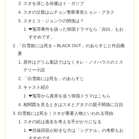
スオを演じる俳優はイ・ガソプ
スオの父親はムチョン警察署長ヒョン・グタク
スオとコ・ジョンウの関係は？
❤冤罪事件を扱った韓国ドラマなら「自白」もお
すすめです。
「白雪姫には死を～BLACK OUT」のあらすじと作品概
要
原作はグリム童話ではなくネレ・ノイハウスのミス
テリー小説
「白雪姫には死を」のあらすじ
キャスト紹介
❤冤罪から真実を追う韓国ドラマはこちら
相関図を見るときはスオとグタクの親子関係に注目
白雪姫には死を｜スオが重要人物といわれる理由
スオの絵は過去を考える手がかりになる
❤伏線回収が好きな方は「シグナル」の考察もお
すすめです。