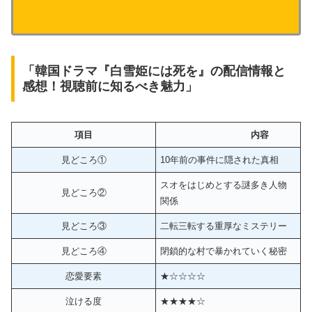
「韓国ドラマ『白雪姫には死を』の配信情報と
感想！視聴前に知るべき魅力」
項目
内容
見どころ①
10年前の事件に隠された真相
スオをはじめとする謎多き人物
見どころ②
関係
見どころ③
二転三転する重厚なミステリー
見どころ④
閉鎖的な村で暴かれていく秘密
恋愛要素
★☆☆☆☆
泣ける度
★★★★☆