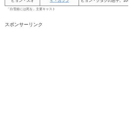
ヒョン・スオ
イ・ガソプ
ヒョン・グタクの息子。10
「白雪姫には死を」主要キャスト
スポンサーリンク