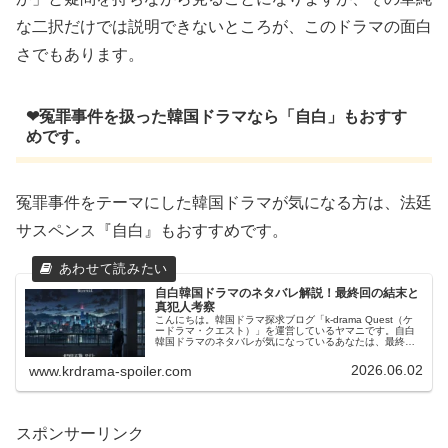
な二択だけでは説明できないところが、このドラマの面白
さでもあります。
❤冤罪事件を扱った韓国ドラマなら「自白」もおすす
めです。
冤罪事件をテーマにした韓国ドラマが気になる方は、法廷
サスペンス『自白』もおすすめです。
自白韓国ドラマのネタバレ解説！最終回の結末と
真犯人考察
こんにちは。韓国ドラマ探求ブログ「k-drama Quest（ケ
ードラマ・クエスト）」を運営しているヤマニです。自白
韓国ドラマのネタバレが気になっているあなたは、最終回
の結末や真犯人、黒幕の正体、父親事件の真相を詳しく知
りたいのではないでし...
2026.06.02
www.krdrama-spoiler.com
スポンサーリンク