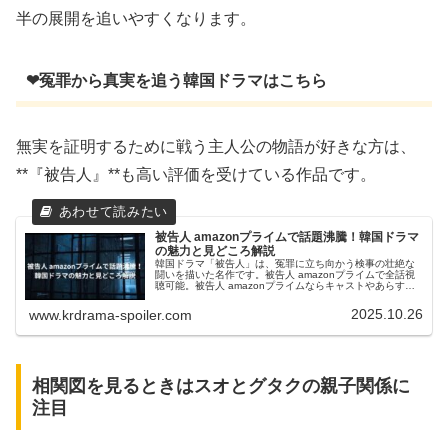
半の展開を追いやすくなります。
❤冤罪から真実を追う韓国ドラマはこちら
無実を証明するために戦う主人公の物語が好きな方は、
**『被告人』**も高い評価を受けている作品です。
被告人 amazonプライムで話題沸騰！韓国ドラマ
の魅力と見どころ解説
韓国ドラマ「被告人」は、冤罪に立ち向かう検事の壮絶な
闘いを描いた名作です。被告人 amazonプライムで全話視
聴可能。被告人 amazonプライムならキャストやあらすじ
も一気に楽しめます。
2025.10.26
www.krdrama-spoiler.com
相関図を見るときはスオとグタクの親子関係に
注目