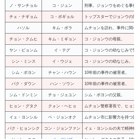
ノ・サンチョル
コ・ジュン
刑事。ジョンウをめぐる事件
チェ・ナギョム
コ・ボギョル
トップスターでジョンウの同
ハソル
キム・ボラ
ムチョンを訪れ、事件に関心
チョン・クムヒ
キム・ミギョン
コ・ジョンウの母親。
ヤン・ビョンム
イ・テグ
コ・ジョンウの幼なじみで警
シン・ミンス
イ・ウジェ
コ・ジョンウの幼なじみ。
シム・ボヨン
チャン・ハウン
10年前の事件の被害者。
パク・ダウン
ハン・ソウン
10年前の事件の被害者。
シム・ドンミン
チョ・ジェユン
シム・ボヨンの父親。
ヒョン・グタク
クォン・ヘヒョ
ムチョン警察署長で、ヒョン
イェ・ヨンシル
ペ・ジョンオク
ムチョン市に影響力を持つ国
パク・ヒョンシク
コン・ジョンファン
イェ・ヨンシルの夫で精神科