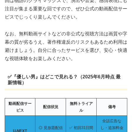
回は物語のクライマックスで、演出や音楽、感情表現にも
注目が集まる重要な回ですので、ぜひ公式の動画配信サー
ビスでじっくり楽しんでください。
なお、無料動画サイトなどの非公式な視聴方法は画質や字
幕の質が劣るうえ、著作権違反のリスクもあるため利用は
避けましょう。自分に合ったサービスを選び、安心・快適
な視聴体験をお楽しみください。
✅『優しい男』はどこで見れる？（2025年6月時点 最
新情報）
動画配信サー
無料トライア
配信状況
備考
ビス
ル
全話広告な
◎ 見放題配信
✅ 初回31日間
し・追加料金
U-NEXT