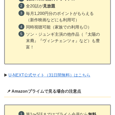
全20話が
見放題
毎月1,200円分のポイントがもらえる
（新作映画などにも利用可）
同時視聴可能（家族での利用も◎）
ソン・ジュンギ主演の他作品（『太陽の
末裔』『ヴィンチェンツォ』など）も豊
富！
▶️
U-NEXT公式サイト（31日間無料）はこちら
📌 Amazonプライムで見る場合の注意点
第1〜5話まではプライム会員なら
無料
。