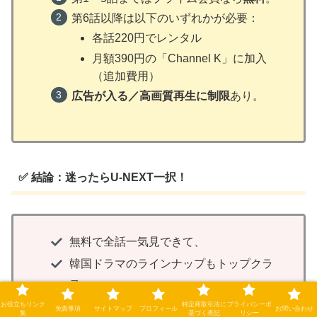
第6話以降は以下のいずれかが必要：
各話220円でレンタル
月額390円の「Channel K」に加入
（追加費用）
広告が入る／高画質再生に制限
あり。
✅ 結論：迷ったらU-NEXT一択！
無料で全話一気見できて、
韓国ドラマのラインナップもトップクラ
ス。
無料期間中に解約すれば
実質タダで視聴
お役立ちリンク
特定商取引法に
プライバシーポ
免責事項
サイトマップ
プロフィール
お問い合わせ
集
基づく表記
リシー