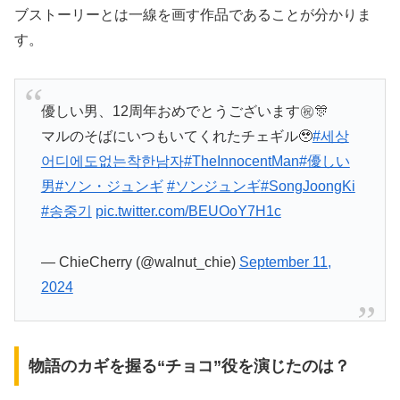
ブストーリーとは一線を画す作品であることが分かりま
す。
優しい男、12周年おめでとうございます㊗️🎊
マルのそばにいつもいてくれたチェギル🥹
#세상
어디에도없는착한남자
#TheInnocentMan
#優しい
男
#ソン・ジュンギ
#ソンジュンギ
#SongJoongKi
#송중기
pic.twitter.com/BEUOoY7H1c
— ChieCherry (@walnut_chie)
September 11,
2024
物語のカギを握る“チョコ”役を演じたのは？