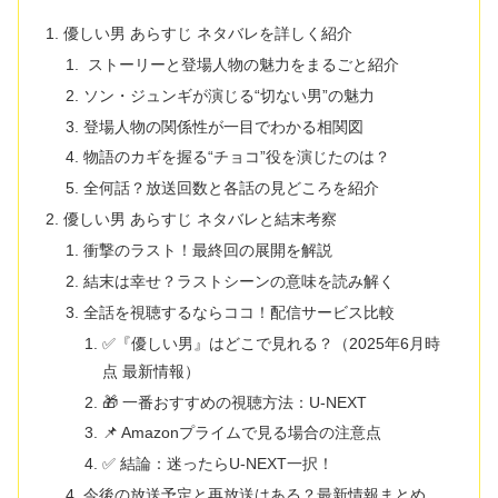
優しい男 あらすじ ネタバレを詳しく紹介
ストーリーと登場人物の魅力をまるごと紹介
ソン・ジュンギが演じる“切ない男”の魅力
登場人物の関係性が一目でわかる相関図
物語のカギを握る“チョコ”役を演じたのは？
全何話？放送回数と各話の見どころを紹介
優しい男 あらすじ ネタバレと結末考察
衝撃のラスト！最終回の展開を解説
結末は幸せ？ラストシーンの意味を読み解く
全話を視聴するならココ！配信サービス比較
✅『優しい男』はどこで見れる？（2025年6月時
点 最新情報）
🎁 一番おすすめの視聴方法：U-NEXT
📌 Amazonプライムで見る場合の注意点
✅ 結論：迷ったらU-NEXT一択！
今後の放送予定と再放送はある？最新情報まとめ