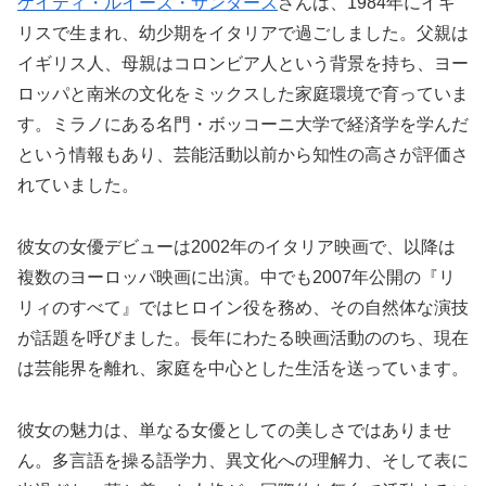
ケイティ・ルイーズ・サンダース
さんは、1984年にイギ
リスで生まれ、幼少期をイタリアで過ごしました。父親は
イギリス人、母親はコロンビア人という背景を持ち、ヨー
ロッパと南米の文化をミックスした家庭環境で育っていま
す。ミラノにある名門・ボッコーニ大学で経済学を学んだ
という情報もあり、芸能活動以前から知性の高さが評価さ
れていました。
彼女の女優デビューは2002年のイタリア映画で、以降は
複数のヨーロッパ映画に出演。中でも2007年公開の『リ
リィのすべて』ではヒロイン役を務め、その自然体な演技
が話題を呼びました。長年にわたる映画活動ののち、現在
は芸能界を離れ、家庭を中心とした生活を送っています。
彼女の魅力は、単なる女優としての美しさではありませ
ん。多言語を操る語学力、異文化への理解力、そして表に