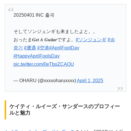
20250401 INC 출국
そしてソンジュンギも来ましたよと。。
おったま𝑮𝒆𝒕 𝑨 𝑮𝒖𝒊𝒕𝒂𝒓ですよ。
#ソンジュンギ
#송
중기
#遭遇
#空港
#AprilFoolDay
#HappyAprilFoolsDay
pic.twitter.com/0eTboZCAQU
— OHARU (@xxxxoharuxxxx)
April 1, 2025
ケイティ・ルイーズ・サンダースのプロフィー
ルと魅力