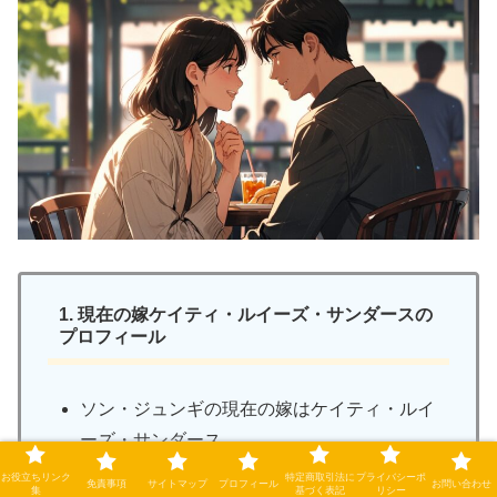
1. 現在の嫁ケイティ・ルイーズ・サンダースの
プロフィール
ソン・ジュンギの現在の嫁はケイティ・ルイ
ーズ・サンダース
ケイティはイギリス出身でイタリアとコロン
お役立ちリンク
特定商取引法に
プライバシーポ
免責事項
サイトマップ
プロフィール
お問い合わせ
集
基づく表記
リシー