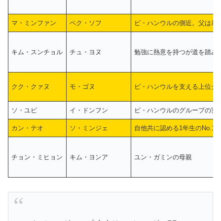
マ・ミンファン
ペク・ソフ
ピ・ハンウルの側近。父は暴
キム・スンチョル
チュ・ヨヌ
勉強に熱意を持つが道を踏み
クク・クァヌ
モ・ゴヌ
ピ・ハンウルを支える上位グ
ソ・ユビ
イ・ドンフン
ピ・ハンウルのグループの実
カン・テオ
ソ・ミンジェ
自他共に認める1年生のNo.1
チョン・ミヒョン
キム・ヨンア
ユン・ガミンの母親
⠀