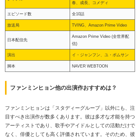
春、成長、コメディ
エピソード数
全10話
放送局
TVING、Amazon Prime Video
Amazon Prime Video (全世界配
日本配信先
信)
演出
イ・ジャンフン、ユ・ボムサン
脚本
NAVER WEBTOON
ファンミンヒョン他の出演作おすすめは？
ファンミンヒョンは「スタディーグループ」以外にも、注
目すべき出演作が数多くあります。彼は多才な才能を持つ
アーティストであり、歌手やアイドルとしての活動だけで
なく、俳優としても高く評価されています。そのため、彼