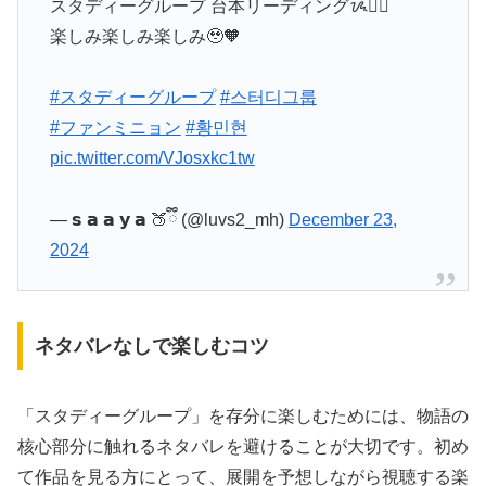
スタディーグループ 台本リーディングᝰ✍🏻
楽しみ楽しみ楽しみ🥹🧡
⠀
#スタディーグループ
#스터디그룹
#ファンミニョン
#황민현
pic.twitter.com/VJosxkc1tw
— 𝘀 𝗮 𝗮 𝘆 𝗮 🍑ྀི (@luvs2_mh)
December 23,
2024
ネタバレなしで楽しむコツ
「スタディーグループ」を存分に楽しむためには、物語の
核心部分に触れるネタバレを避けることが大切です。初め
て作品を見る方にとって、展開を予想しながら視聴する楽