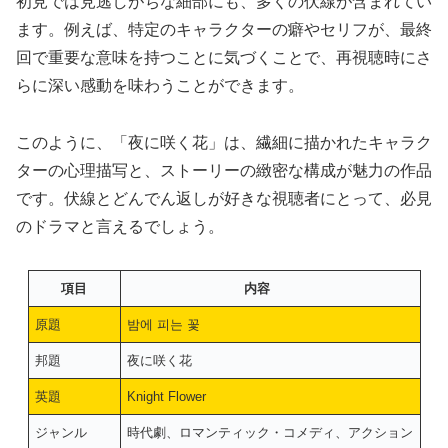
初見では見逃しがちな細部にも、多くの伏線が含まれてい
ます。例えば、特定のキャラクターの癖やセリフが、最終
回で重要な意味を持つことに気づくことで、再視聴時にさ
らに深い感動を味わうことができます。
このように、「夜に咲く花」は、繊細に描かれたキャラク
ターの心理描写と、ストーリーの緻密な構成が魅力の作品
です。伏線とどんでん返しが好きな視聴者にとって、必見
のドラマと言えるでしょう。
項目
内容
原題
밤에 피는 꽃
邦題
夜に咲く花
英題
Knight Flower
ジャンル
時代劇、ロマンティック・コメディ、アクション