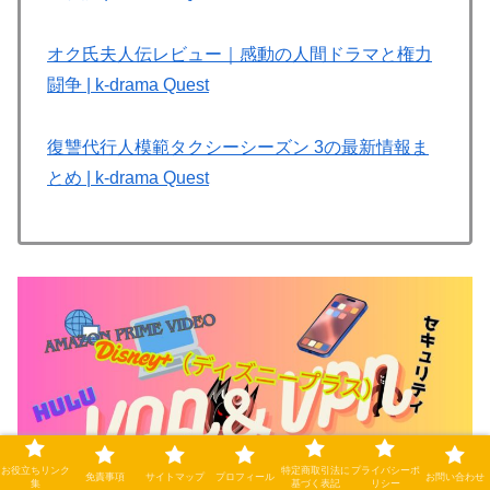
オク氏夫人伝レビュー｜感動の人間ドラマと権力
闘争 | k-drama Quest
復讐代行人模範タクシーシーズン 3の最新情報ま
とめ | k-drama Quest
お役立ちリンク
特定商取引法に
プライバシーポ
免責事項
サイトマップ
プロフィール
お問い合わせ
集
基づく表記
リシー