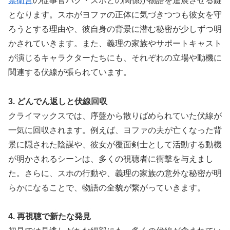
禁衛営
の従事官パク・スホとの関係が物語を進展させる鍵
となります。スホがヨファの正体に気づきつつも彼女を守
ろうとする理由や、彼自身の背景に潜む秘密が少しずつ明
かされていきます。また、義理の家族やサポートキャスト
が演じるキャラクターたちにも、それぞれの立場や動機に
関連する伏線が張られています。
3. どんでん返しと伏線回収
クライマックスでは、序盤から散りばめられていた伏線が
一気に回収されます。例えば、ヨファの夫が亡くなった背
景に隠された陰謀や、彼女が覆面剣士として活動する動機
が明かされるシーンは、多くの視聴者に衝撃を与えまし
た。さらに、スホの行動や、義理の家族の意外な秘密が明
らかになることで、物語の全貌が繋がっていきます。
4. 再視聴で新たな発見