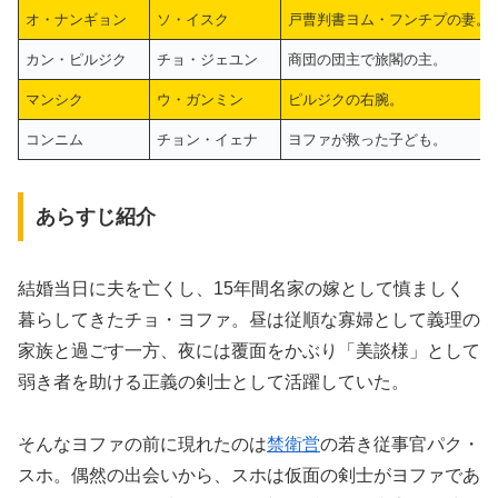
オ・ナンギョン
ソ・イスク
戸曹判書ヨム・フンチプの妻。
カン・ピルジク
チョ・ジェユン
商団の団主で旅閣の主。
マンシク
ウ・ガンミン
ピルジクの右腕。
コンニム
チョン・イェナ
ヨファが救った子ども。
あらすじ紹介
結婚当日に夫を亡くし、15年間名家の嫁として慎ましく
暮らしてきたチョ・ヨファ。昼は従順な寡婦として義理の
家族と過ごす一方、夜には覆面をかぶり「美談様」として
弱き者を助ける正義の剣士として活躍していた。
そんなヨファの前に現れたのは
禁衛営
の若き従事官パク・
スホ。偶然の出会いから、スホは仮面の剣士がヨファであ