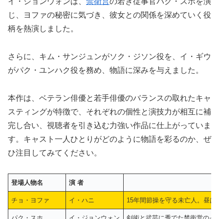
イ・ジョンウォンは、
禁衛営
の若き従事官パク・スホを演
じ、ヨファの秘密に気づき、彼女との関係を深めていく役
柄を熱演しました。
さらに、キム・サンジュンがソク・ジソン役を、イ・ギウ
がパク・ユンハク役を務め、物語に深みを与えました。
本作は、ベテラン俳優と若手俳優のバランスの取れたキャ
スティングが特徴で、それぞれの個性と演技力が相互に補
完し合い、視聴者を引き込む力強い作品に仕上がっていま
す。キャスト一人ひとりがどのように物語を彩るのか、ぜ
ひ注目してみてください。
登場人物名
演 者
チョ・ヨファ
イ・ハニ
15年間節操を守る未亡人。昼は
パク・スホ
イ・ジョンウォン
剣術と武芸に秀でた禁衛営のイケ