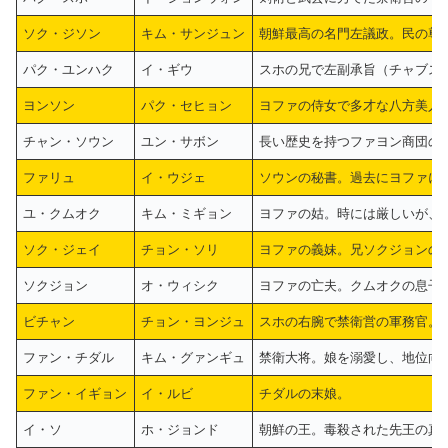
ソク・ジソン
キム・サンジュン
朝鮮最高の名門左議政。民の尊
パク・ユンハク
イ・ギウ
スホの兄で左副承旨（チャブス
ヨンソン
パク・セヒョン
ヨファの侍女で多才な八方美人
チャン・ソウン
ユン・サボン
長い歴史を持つファヨン商団の
ファリュ
イ・ウジェ
ソウンの秘書。過去にヨファに
ユ・クムオク
キム・ミギョン
ヨファの姑。時には厳しいが、
ソク・ジェイ
チョン・ソリ
ヨファの義妹。兄ソクジョンの
ソクジョン
オ・ウィシク
ヨファの亡夫。クムオクの息子
ビチャン
チョン・ヨンジュ
スホの右腕で禁衛営の軍務官。
ファン・チダル
キム・グァンギュ
禁衛大将。娘を溺愛し、地位向
ファン・イギョン
イ・ルビ
チダルの末娘。
イ・ソ
ホ・ジョンド
朝鮮の王。毒殺された先王の真