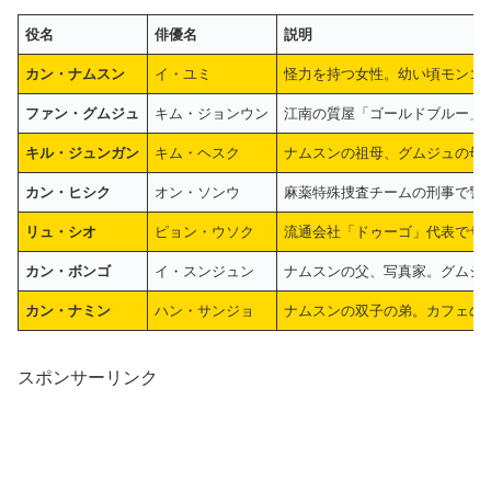
役名
俳優名
説明
カン・ナムスン
イ・ユミ
怪力を持つ女性。幼い頃モンゴ
ファン・グムジュ
キム・ジョンウン
江南の質屋「ゴールドブルー」
キル・ジュンガン
キム・ヘスク
ナムスンの祖母、グムジュの母
カン・ヒシク
オン・ソンウ
麻薬特殊捜査チームの刑事で警
リュ・シオ
ピョン・ウソク
流通会社「ドゥーゴ」代表でサ
カン・ボンゴ
イ・スンジュン
ナムスンの父、写真家。グムジ
カン・ナミン
ハン・サンジョ
ナムスンの双子の弟。カフェの
スポンサーリンク