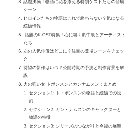
話題沸騰！物語に花を添える特別ゲストたちの登場
シーン
ヒロインたちの物語はこれで終わらない？気になる
続編情報
話題のK-OST特集！心に響く劇中歌とアーティスト
たち
あの人気俳優はどこに？注目の登場シーンをチェッ
ク
待望の新作はいつ？公開時期の予測と制作背景を解
説
力の強い女 トボンスンとカンナムスン：まとめ
セクション1: ト・ボンスンの物語と続編での役
割
セクション2: カン・ナムスンのキャラクターと
物語の特徴
セクション3: シリーズのつながりと今後の展望