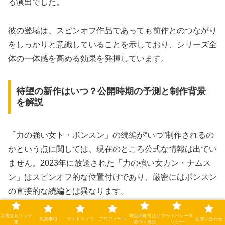
る演出でした。
彼の登場は、スピンオフ作品であっても前作とのつながり
をしっかりと意識していることを示しており、シリーズ全
体の一体感を高める効果を発揮しています。
待望の新作はいつ？公開時期の予測と制作背景
を解説
「力の強い女ト・ボンスン」の続編が“いつ”制作されるの
かという点に関しては、現在のところ公式な情報は出てい
ません。2023年に放送された「力の強い女カン・ナムス
ン」はスピンオフ的な位置付けであり、厳密にはボンスン
の直接的な続編とは異なります。
お役立ちリンク
特定商取引法に
プライバシーポ
ただし、視聴者の間では「ボンスンとミンヒョクのその後
免責事項
サイトマップ
プロフィール
お問い合わせ
集
基づく表記
リシー