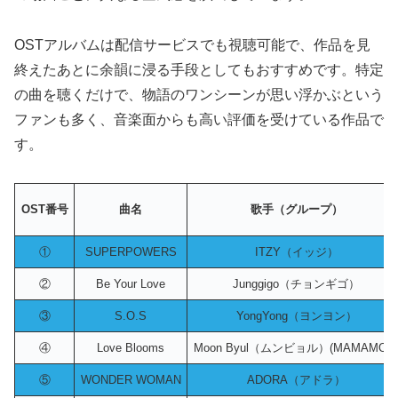
OSTアルバムは配信サービスでも視聴可能で、作品を見
終えたあとに余韻に浸る手段としてもおすすめです。特定
の曲を聴くだけで、物語のワンシーンが思い浮かぶという
ファンも多く、音楽面からも高い評価を受けている作品で
す。
OST番号
曲名
歌手（グループ）
①
SUPERPOWERS
ITZY（イッジ）
②
Be Your Love
Junggigo（チョンギゴ）
③
S.O.S
YongYong（ヨンヨン）
④
Love Blooms
Moon Byul（ムンビョル）(MAMAMOO
⑤
WONDER WOMAN
ADORA（アドラ）