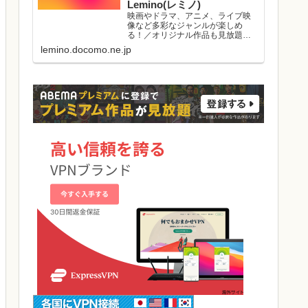
Lemino(レミノ)
映画やドラマ、アニメ、ライブ映
像など多彩なジャンルが楽しめ
る！／オリジナル作品も見放題／
初回初月無料／マルチデバイス対
lemino.docomo.ne.jp
応／ダウンロード視聴可能／好き
な作品と出会える機能がたくさ
ん。