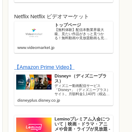
ストのライブはレンタル/購入して
お楽しみいただけます！
Netflix Netflix ビデオマーケット
トップページ
【無料体験】配信本数業界最大
級、見たい作品がきっと見つか
る！無料動画や見放題動画も充実
のラインナップ！初回は無料トラ
イアル実施中！
www.videomarket.jp
【Amazon Prime Video】
Disney+（ディズニープラ
ス）
ディズニー動画配信サービス
「Disney+」（ディズニープラス）
サイト。月額料金1,140円（税込）
でディズニー、ピクサー、マーベ
disneyplus.disney.co.jp
ル、スター・ウォーズ、ナショナ
ルジオグラフィック、スターの映
画やドラマが見放題で楽しめま
す。名作や話題作はもち...
Leminoプレミアム入会につ
いて｜映画・ドラマ・アニ
メや音楽・ライブが見放題 -