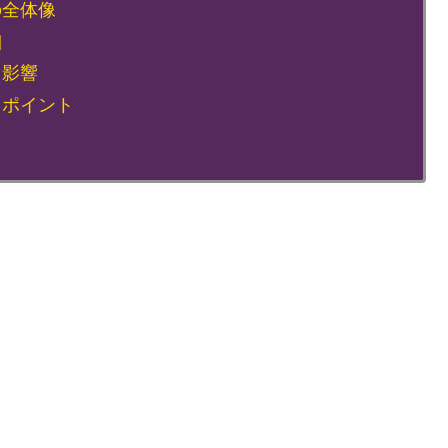
の全体像
細
と影響
ろポイント