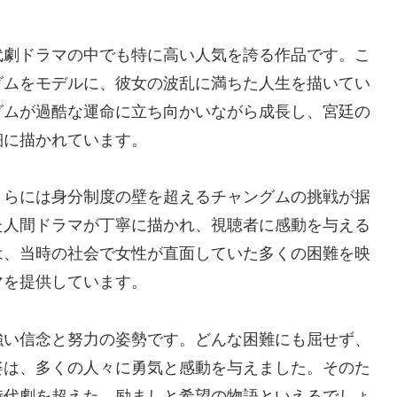
代劇ドラマの中でも特に高い人気を誇る作品です。こ
グムをモデルに、彼女の波乱に満ちた人生を描いてい
グムが過酷な運命に立ち向かいながら成長し、宮廷の
細に描かれています。
さらには身分制度の壁を超えるチャングムの挑戦が据
た人間ドラマが丁寧に描かれ、視聴者に感動を与える
は、当時の社会で女性が直面していた多くの困難を映
マを提供しています。
強い信念と努力の姿勢です。どんな困難にも屈せず、
姿は、多くの人々に勇気と感動を与えました。そのた
時代劇を超えた、励ましと希望の物語といえるでしょ