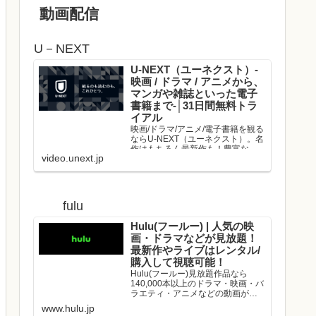
動画配信
U－NEXT
U-NEXT（ユーネクスト）-
映画 / ドラマ / アニメから、
マンガや雑誌といった電子
書籍まで-│31日間無料トラ
イアル
映画/ドラマ/アニメ/電子書籍を観る
ならU-NEXT（ユーネクスト）。名
作はもちろん最新作も！豊富な作
video.unext.jp
品の中からお好きな動画を見つけ
て、是非お楽しみください。
fulu
Hulu(フールー) | 人気の映
画・ドラマなどが見放題！
最新作やライブはレンタル/
購入して視聴可能！
Hulu(フールー)見放題作品なら
140,000本以上のドラマ・映画・バ
ラエティ・アニメなどの動画が、
いつでもどこでも見放題！映画や
www.hulu.jp
ドラマの最新作や、人気アーティ