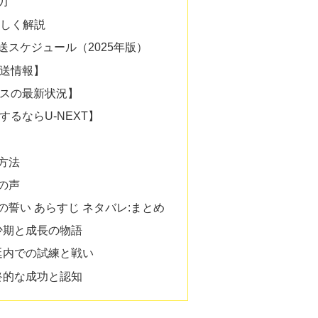
力
詳しく解説
送スケジュール（2025年版）
送情報】
スの最新状況】
るならU-NEXT】
方法
の声
誓い あらすじ ネタバレ:まとめ
幼少期と成長の物語
宮廷内での試練と戦い
最終的な成功と認知