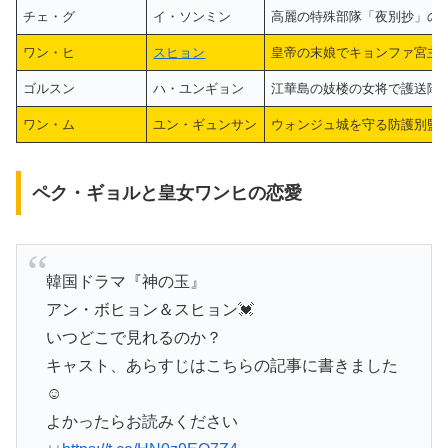
チェ・グ
イ・ソンミン
高麗の特殊部隊「夜別抄」の
ワン・ヒ
スヒョン
皇帝の末娘でキョンファ宮主
ゴルスン
ハ・ユンギョン
江華島の妓楼の女将で護送隊
ワン・ム
ユン・ギュンサン
ウォンジュ城を守る防護別監
ペク・ギョルと皇女ワンヒの恋愛
韓国ドラマ『神の玉』
アン・ボヒョン＆スヒョン💓
いつどこで見れるのか？
キャスト、あらすじはこちらの記事に書きました
☺
よかったらお読みください