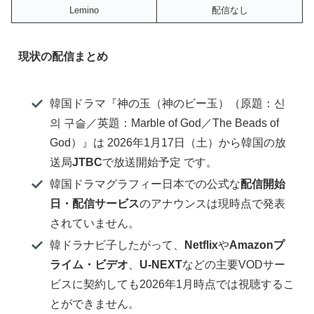
Lemino
配信なし
現状の配信まとめ
韓国ドラマ『神の玉（神のビー玉）（原題：신
의 구슬／英題：Marble of God／The Beads of
God）』は 2026年1月17日（土）から韓国の放
送局
JTBC
で放送開始予定 です。
韓国ドラマグラフィー日本での公式な
配信開始
日・配信サービス
のアナウンスは現時点で発表
されていません。
韓ドラナビ子したがって、
Netflix
や
Amazonプ
ライム・ビデオ
、
U-NEXT
などの主要VODサー
ビスに契約しても2026年1月時点では視聴するこ
とができません。