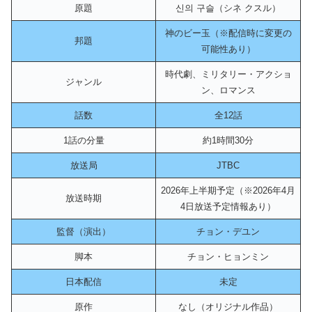
原題
신의 구슬（シネ クスル）
神のビー玉（※配信時に変更の
邦題
可能性あり）
時代劇、ミリタリー・アクショ
ジャンル
ン、ロマンス
話数
全12話
1話の分量
約1時間30分
放送局
JTBC
2026年上半期予定（※2026年4月
放送時期
4日放送予定情報あり）
監督（演出）
チョン・デユン
脚本
チョン・ヒョンミン
日本配信
未定
原作
なし（オリジナル作品）