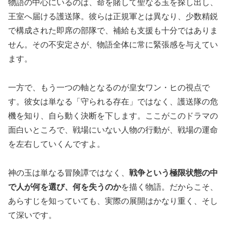
物語の中心にいるのは、命を賭して聖なる玉を探し出し、
王室へ届ける護送隊。彼らは正規軍とは異なり、少数精鋭
で構成された即席の部隊で、補給も支援も十分ではありま
せん。その不安定さが、物語全体に常に緊張感を与えてい
ます。
一方で、もう一つの軸となるのが皇女ワン・ヒの視点で
す。彼女は単なる「守られる存在」ではなく、護送隊の危
機を知り、自ら動く決断を下します。ここがこのドラマの
面白いところで、戦場にいない人物の行動が、戦場の運命
を左右していくんですよ。
神の玉は単なる冒険譚ではなく、
戦争という極限状態の中
で人が何を選び、何を失うのか
を描く物語。だからこそ、
あらすじを知っていても、実際の展開はかなり重く、そし
て深いです。