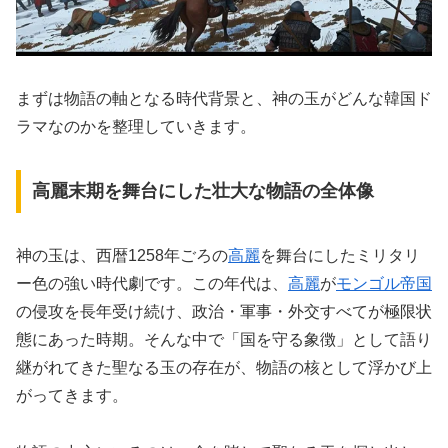
まずは物語の軸となる時代背景と、神の玉がどんな韓国ド
ラマなのかを整理していきます。
高麗末期を舞台にした壮大な物語の全体像
神の玉は、西暦1258年ごろの
高麗
を舞台にしたミリタリ
ー色の強い時代劇です。この年代は、
高麗
が
モンゴル帝国
の侵攻を長年受け続け、政治・軍事・外交すべてが極限状
態にあった時期。そんな中で「国を守る象徴」として語り
継がれてきた聖なる玉の存在が、物語の核として浮かび上
がってきます。