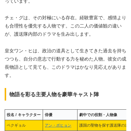
っています。
チェ・グは、その対極にいる存在。経験豊富で、感情より
も合理性を優先する人物です。この二人の価値観の違い
が、護送隊内部のドラマを生み出します。
皇女ワン・ヒは、政治の道具として生きてきた過去を持ち
つつも、自分の意志で行動する力を秘めた人物。彼女の成
長物語として見ても、このドラマはかなり見応えがありま
す。
物語を彩る主要人物を豪華キャスト陣
役名 / キャラクター
俳優
劇中での役割・人物像
ペクギョル
アン・ボヒョン
護国の聖物を探す護送隊の道