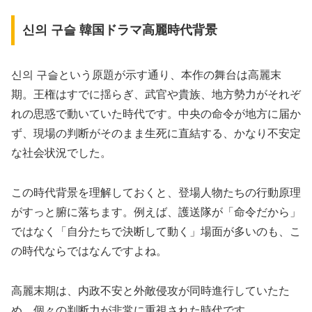
신의 구슬 韓国ドラマ高麗時代背景
신의 구슬という原題が示す通り、本作の舞台は高麗末
期。王権はすでに揺らぎ、武官や貴族、地方勢力がそれぞ
れの思惑で動いていた時代です。中央の命令が地方に届か
ず、現場の判断がそのまま生死に直結する、かなり不安定
な社会状況でした。
この時代背景を理解しておくと、登場人物たちの行動原理
がすっと腑に落ちます。例えば、護送隊が「命令だから」
ではなく「自分たちで決断して動く」場面が多いのも、こ
の時代ならではなんですよね。
高麗末期は、内政不安と外敵侵攻が同時進行していたた
め、個々の判断力が非常に重視された時代です。