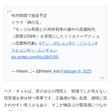
年内韓国で放送予定
ドラマ「神の玉」
〝モンゴル帝国との30年戦争の最中の高麗時代
（西暦1258年）を背景にしたミリタリーアクショ
ン恋愛時代劇〟
#アン・ボヒョン
#イ・ソンミン
#
スヒョン
#ハ・ユンギョン
pic.twitter.com/Nju2BIQSIS
— Hitomi ◡̈⋆ (@hitomi_kor)
February 9, 2025
ペク・ギョルは、若さゆえの理想と、戦場でしか培えない
現実感を併せ持つ将軍です。正義感が強い反面、感情に流
されやすい危うさもあり、そこが物語上の緊張感につなが