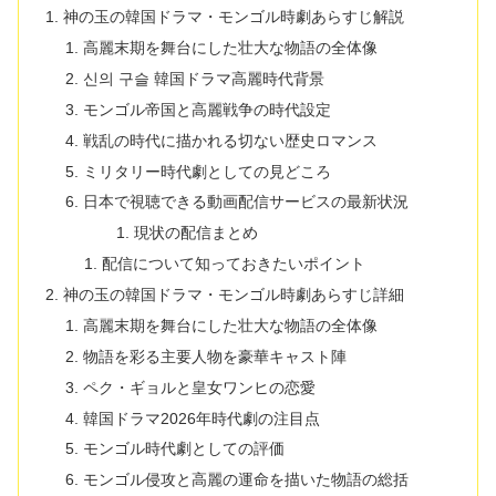
神の玉の韓国ドラマ・モンゴル時劇あらすじ解説
高麗末期を舞台にした壮大な物語の全体像
신의 구슬 韓国ドラマ高麗時代背景
モンゴル帝国と高麗戦争の時代設定
戦乱の時代に描かれる切ない歴史ロマンス
ミリタリー時代劇としての見どころ
日本で視聴できる動画配信サービスの最新状況
現状の配信まとめ
配信について知っておきたいポイント
神の玉の韓国ドラマ・モンゴル時劇あらすじ詳細
高麗末期を舞台にした壮大な物語の全体像
物語を彩る主要人物を豪華キャスト陣
ペク・ギョルと皇女ワンヒの恋愛
韓国ドラマ2026年時代劇の注目点
モンゴル時代劇としての評価
モンゴル侵攻と高麗の運命を描いた物語の総括