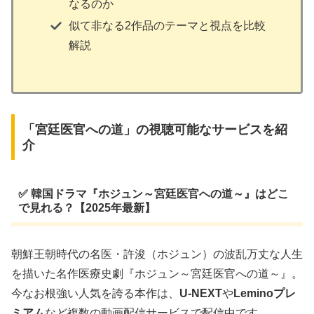
なるのか
似て非なる2作品のテーマと視点を比較
解説
「宮廷医官への道」の視聴可能なサービスを紹
介
✅ 韓国ドラマ『ホジュン～宮廷医官への道～』はどこ
で見れる？【2025年最新】
朝鮮王朝時代の名医・許浚（ホジュン）の波乱万丈な人生
を描いた名作医療史劇『ホジュン～宮廷医官への道～』。
今なお根強い人気を誇る本作は、
U-NEXT
や
Leminoプレ
ミアム
など複数の動画配信サービスで配信中です。