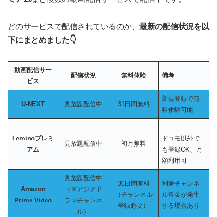
どのサービスで配信されているのか、
最新の配信状況を以
下にまとめました👇
動画配信サー
配信状況
無料体験
備考
ビス
新規登録で無
U-NEXT
見放題配信中
31日間無料
料体験可能
Leminoプレミ
ドコモ以外で
見放題配信中
初月無料
アム
も登録OK、月
額利用可
見放題配信中
30日間無料
別途チャンネ
Amazon
（※アジアド
（チャンネル
ル料金が発生
Prime Video
ラマチャンネ
登録必要）
する場合あり
ル）