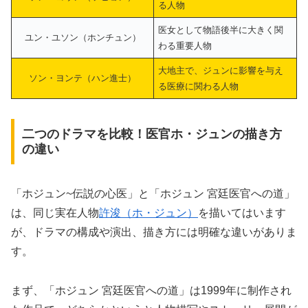
る人物
医女として物語後半に大きく関
ユン・ユソン（ホンチュン）
わる重要人物
大地主で、ジュンに影響を与え
ソン・ヨンテ（ハン進士）
る医療に関わる人物
二つのドラマを比較！医官ホ・ジュンの描き方
の違い
「ホジュン~伝説の心医」と「ホジュン 宮廷医官への道」
は、同じ実在人物
許浚（ホ・ジュン）
を描いてはいます
が、ドラマの構成や演出、描き方には明確な違いがありま
す。
まず、「ホジュン 宮廷医官への道」は1999年に制作され