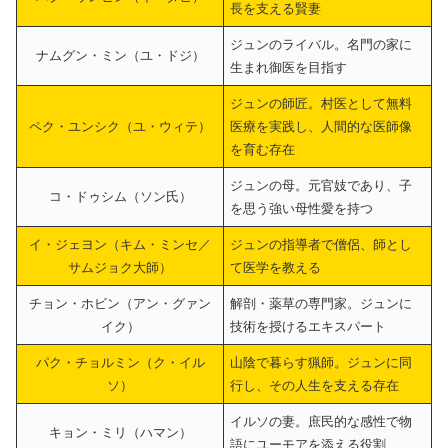
長を支える賢妻
ジュンのライバル。名門の家に
ナムグン・ミン（ユ・ドジ）
生まれ御医を目指す
ジュンの師匠。村医として無料
ペク・ユンシク（ユ・ウィテ）
医療を実践し、人間的な医師像
を育む存在
ジュンの母。元官妓であり、子
コ・ドゥシム（ソン氏）
を思う強い母性愛を持つ
イ・ジェヨン（キム・ミンセ／
ジュンの指導者で僧侶、師とし
サムジョク大師）
て医学を教える
チョン・ホビン（アン・グァン
解剖・薬草の専門家。ジュンに
イク）
技術を授けるエキスパート
パク・チョルミン（ク・イル
山陰で暮らす猟師。ジュンに同
ソ）
行し、その人生を支える存在
イルソの妻。庶民的な感性で物
キョン・ミリ（ハマン）
語にユーモアを添える役割