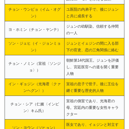
チョン・ウンピョ（イム・オグ
ユ医院の内弟子で、後にジュン
ン）
と共に成長する
ジュンの幼馴染。信頼する仲間
ヨ・ホミン（チョン・ヤンテ）
の一人
ソン・ジェヒ（イ・ジョンミョ
ジュンとイェジンの間に入る部
ン）
下の官吏、恋の三角関係に絡む
朝鮮第14代国王。ジュンを評価
チョン・ノミン（宣祖〈ソンジ
し、宮廷医官への道を開く重要
ョ〉）
人物
イン・ギョジン（光海君〈クァ
宣祖の息子で世子。後に王位を
ンヘグン〉）
継ぐ重要な歴史的人物
宣祖の側室であり、光海君の
チョン・シア（仁嬪〈インビ
母。宮廷内の重要な女性キャラ
ン〉キム氏）
クター
医女であり、イェジンと対立す
ソン・ヨウン（ソヒョン）