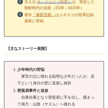
主人公
ホ・ジュン（허준）
は、実在した
朝鮮時代の名医（1539～1615年）
著作
「東医宝鑑」
はユネスコの世界記録
遺産に登録
【主なストーリー展開】
少年時代の苦悩
軍官の父に憧れる聡明な少年だったが、庶
子という身分の壁に直面し挫折
密貿易事件と追放
自暴自棄となり密貿易に手を出し、捕まっ
て南方・山陰（サヌム）へ逃れる