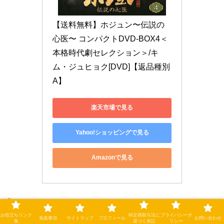
【送料無料】ホジュン〜伝説の
心医〜 コンパクトDVD-BOX4＜
本格時代劇セレクション＞/キ
ム・ジュヒョク[DVD]【返品種別
A】
楽天市場で見る
Yahoo!ショッピングで見る
Amazonで見る
放送中止の真相は？視聴者の疑問を検証
お役立ちリンク
特定商取引法に
プライバシーポ
免責事項
サイトマップ
プロフィール
お問い合わせ
集
基づく表記
リシー