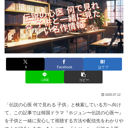
X
Facebook
はてブ
LINE
コピー
2025.07.12
「伝説の心医 何で見れる 子供」と検索している方へ向け
て、この記事では韓国ドラマ『ホジュン〜伝説の心医〜』
を子供と一緒に安心して視聴する方法や配信先をわかりや