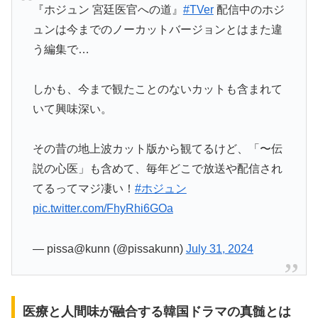
『ホジュン 宮廷医官への道』
#TVer
配信中のホジ
ュンは今までのノーカットバージョンとはまた違
う編集で…
しかも、今まで観たことのないカットも含まれて
いて興味深い。
その昔の地上波カット版から観てるけど、「〜伝
説の心医」も含めて、毎年どこで放送や配信され
てるってマジ凄い！
#ホジュン
pic.twitter.com/FhyRhi6GOa
— pissa@kunn (@pissakunn)
July 31, 2024
医療と人間味が融合する韓国ドラマの真髄とは