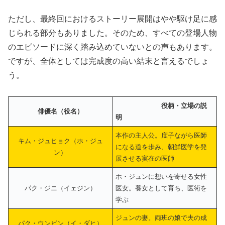
ただし、最終回におけるストーリー展開はやや駆け足に感
じられる部分もありました。そのため、すべての登場人物
のエピソードに深く踏み込めていないとの声もあります。
ですが、全体としては完成度の高い結末と言えるでしょ
う。
役柄・立場の説
俳優名（役名）
明
本作の主人公。庶子ながら医師
キム・ジュヒョク（ホ・ジュ
になる道を歩み、朝鮮医学を発
ン）
展させる実在の医師
ホ・ジュンに想いを寄せる女性
パク・ジニ（イェジン）
医女。養女として育ち、医術を
学ぶ
ジュンの妻。両班の娘で夫の成
パク・ウンビン（イ・ダヒ）