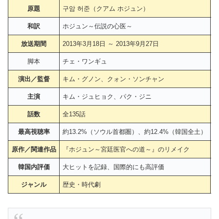
原題
구암 허준（クアム ホジュン）
和訳
ホジュン～伝説の心医～
放送期間
2013年3月18日 ～ 2013年9月27日
1
脚本
チェ・ワンギュ
演出／監督
キム・グノン、クォン・ソンチャン
主演
キム・ジュヒョク、パク・ジニ
話数
全135話
全
最高視聴率
約13.2%（ソウル首都圏）、約12.4%（韓国全土）
原作／関連作品
『ホジュン～宮廷医官への道～』のリメイク
韓国内評価
大ヒットを記録、国際的にも高評価
ジャンル
歴史・時代劇