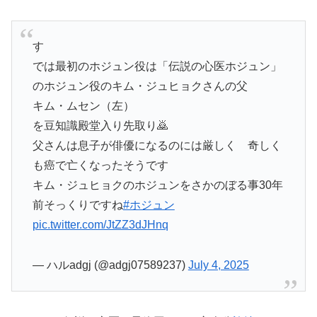
す
では最初のホジュン役は「伝説の心医ホジュン」
のホジュン役のキム・ジュヒョクさんの父
キム・ムセン（左）
を豆知識殿堂入り先取り🙇
父さんは息子が俳優になるのには厳しく 奇しく
も癌で亡くなったそうです
キム・ジュヒョクのホジュンをさかのぼる事30年
前そっくりですね
#ホジュン
pic.twitter.com/JtZZ3dJHnq
— ハルadgj (@adgj07589237)
July 4, 2025