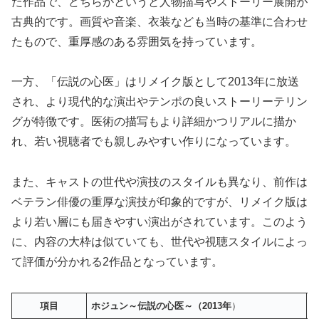
た作品で、どちらかというと人物描写やストーリー展開が
古典的です。画質や音楽、衣装なども当時の基準に合わせ
たもので、重厚感のある雰囲気を持っています。
一方、「伝説の心医」はリメイク版として2013年に放送
され、より現代的な演出やテンポの良いストーリーテリン
グが特徴です。医術の描写もより詳細かつリアルに描か
れ、若い視聴者でも親しみやすい作りになっています。
また、キャストの世代や演技のスタイルも異なり、前作は
ベテラン俳優の重厚な演技が印象的ですが、リメイク版は
より若い層にも届きやすい演出がされています。このよう
に、内容の大枠は似ていても、世代や視聴スタイルによっ
て評価が分かれる2作品となっています。
項目
ホジュン～伝説の心医～（2013年
）