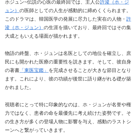
ホジュン~伝説の心医の最終回では、主人公
許浚（ホ・ジ
ュン）
の医師としての人生が感動的に締めくくられます。
このドラマは、韓国医学の発展に尽力した実在の人物・
許
浚（ホ・ジュン）
の生涯を描いており、最終回ではその集
大成ともいえる場面が描かれます。
物語の終盤、ホ・ジュンは名医としての地位を確立し、庶
民にも開かれた医療の重要性を説きます。そして、彼自身
の著書
「東医宝鑑」
を完成させることが大きな節目となり
ます。これにより、彼の功績が後世に語り継がれる礎が築
かれました。
視聴者にとって特に印象的なのは、ホ・ジュンが名誉や権
力ではなく、患者の命を最優先に考え続けた姿勢です。そ
の生き方が多くの登場人物に影響を与え、感動のラストシ
ーンへと繋がっていきます。