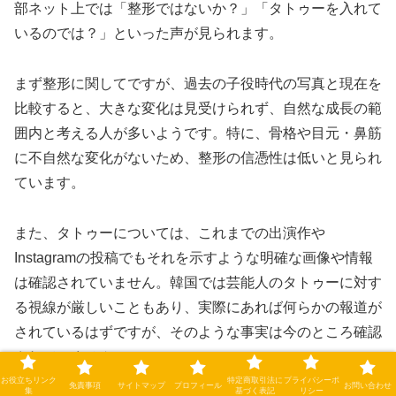
部ネット上では「整形ではないか？」「タトゥーを入れて
いるのでは？」といった声が見られます。
まず整形に関してですが、過去の子役時代の写真と現在を
比較すると、大きな変化は見受けられず、自然な成長の範
囲内と考える人が多いようです。特に、骨格や目元・鼻筋
に不自然な変化がないため、整形の信憑性は低いと見られ
ています。
また、タトゥーについては、これまでの出演作や
Instagramの投稿でもそれを示すような明確な画像や情報
は確認されていません。韓国では芸能人のタトゥーに対す
る視線が厳しいこともあり、実際にあれば何らかの報道が
されているはずですが、そのような事実は今のところ確認
されていません。
お役立ちリンク
特定商取引法に
プライバシーポ
免責事項
サイトマップ
プロフィール
お問い合わせ
集
基づく表記
リシー