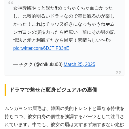
女神降臨やっと観た❣️めっちゃくちゃ面白かった
し、比較的明るいドラマなので毎日観るのが楽し
かった！これはチャウヌ好きになっちゃうね❤️ム
ンガヨンの演技力ったら幅広い！前にその男の記
憶法と愛と利観てたから尚更！素晴らしい〜💃✨
pic.twitter.com/6DJTlF33nE
— チクク (@chikuku03)
March 25, 2025
ドラマで魅せた変身ビジュアルの裏側
ムンガヨンの眉毛は、韓国の美的トレンドと重なる特徴を
持ちつつ、彼女自身の個性を強調するパーツとして注目さ
れています。中でも、彼女の眉は太すぎず細すぎない絶妙