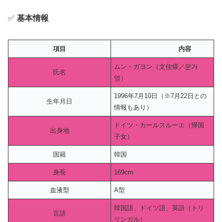
✅
基本情報
項目
内容
ムン・ガヨン（文佳煐／문가
氏名
영）
1996年7月10日（※7月22日との
生年月日
情報もあり）
ドイツ・カールスルーエ（帰国
出身地
子女）
国籍
韓国
身長
169cm
血液型
A型
韓国語、ドイツ語、英語（トリ
言語
リンガル）