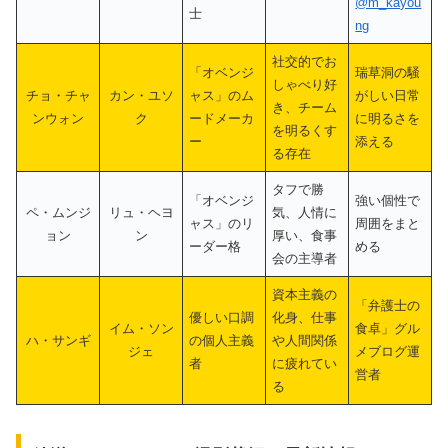
@m_kayou
士
ng
社交的でお
「オベンジ
瑞草洞の騒
しゃべり好
チョ・チャ
カン・ユソ
ャス」のム
がしい日常
き、チーム
ンウォン
ク
ードメーカ
に明るさを
を明るくす
ー
添える
る存在
タフで勝
「オベンジ
強い個性で
ペ・ムンジ
リュ・ヘヨ
気、人情に
ャス」のリ
周囲をまと
ョン
ン
厚い、食事
ーダー格
める
会の主導者
資本主義の
「弁護士の
優しい口調
化身、仕事
イム・ソン
食卓」グル
ハ・サンギ
の個人主義
や人間関係
ジェ
メブログ運
者
に疲れてい
営者
る