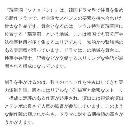
『瑞草洞（ソチョドン）』は、韓国ドラマ界で注目を集め
る新作ドラマで、社会派サスペンスの要素を持ち合わせた
骨太な作品です。舞台となるのは、ソウル特別市瑞草区に
位置する「瑞草洞」という地域。ここは韓国でも官公庁や
法律事務所が多く集まるエリアであり、知的かつ緊張感の
ある雰囲気が漂っています。ドラマはこの地域を舞台に、
検事や弁護士、記者などが交錯するスリリングな物語が展
開される構成になっています。
制作を手がけるのは、数々のヒット作を生み出してきた実
力派制作陣。脚本にはリアルな心理描写と緻密なストーリ
ー構成に定評のある作家が起用され、演出には視覚的演出
とテンポの良さで人気の監督が参加しています。このよう
な制作陣の顔ぶれからも、ドラマに対する期待値の高さが
うかがえます。