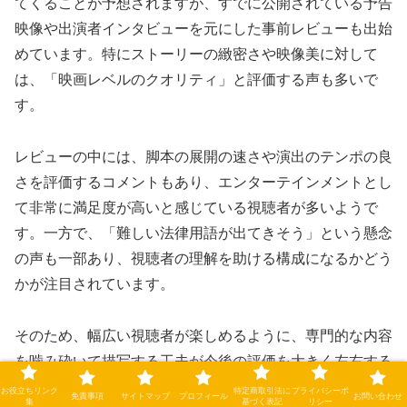
てくることが予想されますが、すでに公開されている予告
映像や出演者インタビューを元にした事前レビューも出始
めています。特にストーリーの緻密さや映像美に対して
は、「映画レベルのクオリティ」と評価する声も多いで
す。
レビューの中には、脚本の展開の速さや演出のテンポの良
さを評価するコメントもあり、エンターテインメントとし
て非常に満足度が高いと感じている視聴者が多いようで
す。一方で、「難しい法律用語が出てきそう」という懸念
の声も一部あり、視聴者の理解を助ける構成になるかどう
かが注目されています。
そのため、幅広い視聴者が楽しめるように、専門的な内容
を噛み砕いて描写する工夫が今後の評価を大きく左右する
ポイントとなるでしょう。いずれにしても、今後の感想や
お役立ちリンク
特定商取引法に
プライバシーポ
免責事項
サイトマップ
プロフィール
お問い合わせ
集
基づく表記
リシー