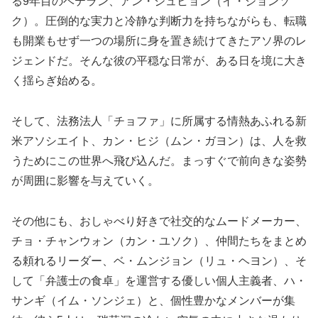
る9年目のベテラン、アン・ジュヒョン（イ・ジョンソ
ク）。圧倒的な実力と冷静な判断力を持ちながらも、転職
も開業もせず一つの場所に身を置き続けてきたアソ界のレ
ジェンドだ。そんな彼の平穏な日常が、ある日を境に大き
く揺らぎ始める。
そして、法務法人「チョファ」に所属する情熱あふれる新
米アソシエイト、カン・ヒジ（ムン・ガヨン）は、人を救
うためにこの世界へ飛び込んだ。まっすぐで前向きな姿勢
が周囲に影響を与えていく。
その他にも、おしゃべり好きで社交的なムードメーカー、
チョ・チャンウォン（カン・ユソク）、仲間たちをまとめ
る頼れるリーダー、ベ・ムンジョン（リュ・ヘヨン）、そ
して「弁護士の食卓」を運営する優しい個人主義者、ハ・
サンギ（イム・ソンジェ）と、個性豊かなメンバーが集