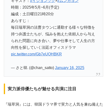
キャスト：
#イジョンソク
×
#ムンガヨン
時期：2025年5月~6月(予定)
編成：土日曜日21時20分
あらすじ：
毎日瑞草洞の法曹タウンに通勤する様々な特徴を
持つ弁護士たちが、悩みを抱えた依頼人から与え
られた問題に向き合い、夢や仕事そして人生の方
向性を探していく法廷オフィスドラマ
pic.twitter.com/Gb7eUQHBKR
— さと韓. (@chan_satto)
January 16, 2025
実力派俳優たちが魅せる共演に注目
『瑞草洞』には、韓国ドラマ界で実力と人気を兼ね備えた