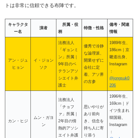
トは非常に信頼できる布陣です。
キャラクタ
所属・役
備考・関連
演者
特徴・性格
ー名
柄
情報
法務法人
1989年生、
優秀で冷静
「ギョンミ
186cm｜京
な論理派、
ン」所属｜
畿道出身、
アン・ジュ
イ・ジョン
開業せずに
9年目のベ
Instagram
ヒョン
ソク
会社に定
テランアソ
：
着、アソ界
シエイト弁
@jongsuk0
の古参
護士
206
1996年生、
法務法人
169cm｜ド
「チョフ
思いやりが
イツ生まれ
ァ」所属｜
あり前向
ムン・ガヨ
韓国籍、
カン・ヒジ
2年目の情
き、信念を
ン
Instagram
熱的アソシ
持ち人に寄
：
エイト弁護
り添う