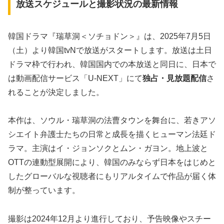
放送スケジュールと撮影状況の最新情報
韓国ドラマ『瑞草洞＜ソチョドン＞』は、2025年7月5日
（土）より韓国tvNで放送がスタートします。放送は土日
ドラマ枠で行われ、韓国国内での本放送と同日に、日本で
は動画配信サービス「U-NEXT」にて
独占・見放題配信
さ
れることが決定しました。
本作は、ソウル・瑞草洞の法曹タウンを舞台に、若きアソ
シエイト弁護士たちの日常と成長を描くヒューマン法廷ド
ラマ。主演はイ・ジョンソクとムン・ガヨン。地上波と
OTTの連動型展開により、韓国のみならず日本をはじめと
したグローバルな視聴者にもリアルタイムで作品が届く体
制が整っています。
撮影は2024年12月より進行しており、予告映像やスチー