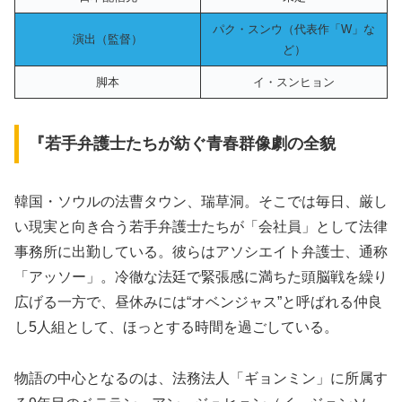
パク・スンウ（代表作「W」な
演出（監督）
ど）
脚本
イ・スンヒョン
『若手弁護士たちが紡ぐ青春群像劇の全貌
韓国・ソウルの法曹タウン、瑞草洞。そこでは毎日、厳し
い現実と向き合う若手弁護士たちが「会社員」として法律
事務所に出勤している。彼らはアソシエイト弁護士、通称
「アッソー」。冷徹な法廷で緊張感に満ちた頭脳戦を繰り
広げる一方で、昼休みには“オベンジャス”と呼ばれる仲良
し5人組として、ほっとする時間を過ごしている。
物語の中心となるのは、法務法人「ギョンミン」に所属す