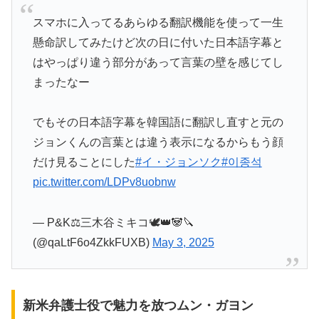
スマホに入ってるあらゆる翻訳機能を使って一生
懸命訳してみたけど次の日に付いた日本語字幕と
はやっぱり違う部分があって言葉の壁を感じてし
まったなー
でもその日本語字幕を韓国語に翻訳し直すと元の
ジョンくんの言葉とは違う表示になるからもう顔
だけ見ることにした
#イ・ジョンソク
#이종석
pic.twitter.com/LDPv8uobnw
— P&K⚖️三木谷ミキコ🕊‎👑🐼🔪
(@qaLtF6o4ZkkFUXB)
May 3, 2025
新米弁護士役で魅力を放つムン・ガヨン