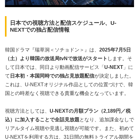
日本での視聴方法と配信スケジュール、U-
NEXTでの独占配信情報
韓国ドラマ『瑞草洞＜ソチョドン＞』は、
2025年7月5日
（土）より韓国の放送局tvNで放送がスタート
します。そ
して日本では、同日より動画配信サービス「
U-NEXT
」に
て
日本初・本国同時での独占見放題配信
が決定しました。
これは、U-NEXTオリジナル作品としての位置づけで、韓
国との時差なく視聴できる貴重な機会となっています。
視聴方法としては、
U-NEXTの月額プラン（2,189円／税
込）に加入することで全話見放題
となり、追加課金なしで
リアルタイム視聴や見逃し視聴が可能です。また、初めて
U-NEXTを利用する方は、31日間の無料トライアル期間を