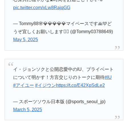
pic.twitter.com/xLw8RajqGG
— Tommy88🌸💎💎💎💎💎マイペースです🙏🩵ど
うぞ宜しくお願いします🙇‍♂️ (@Tommy03788649)
May 5, 2025
イ・ジョンソクと公開恋愛中のIU、プライベート
について明かす！方言交じりのトークに期待
#IU
#アイユー
#イジウン
https://t.co/E42XpSdLe2
— スポーツソウル日本版 (@sports_seoul_jp)
March 5, 2025