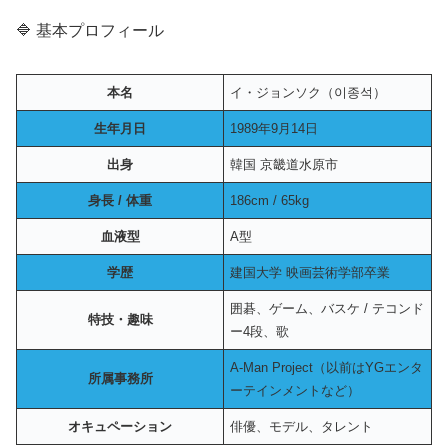
🔷 基本プロフィール
本名
イ・ジョンソク（이종석）
生年月日
1989年9月14日
出身
韓国 京畿道水原市
身長 / 体重
186cm / 65kg
血液型
A型
学歴
建国大学 映画芸術学部卒業
囲碁、ゲーム、バスケ / テコンド
特技・趣味
ー4段、歌
A-Man Project（以前はYGエンタ
所属事務所
ーテインメントなど）
オキュペーション
俳優、モデル、タレント