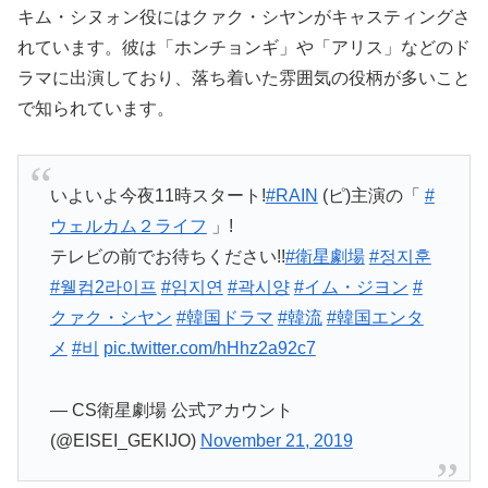
キム・シヌォン役にはクァク・シヤンがキャスティングさ
れています。彼は「ホンチョンギ」や「アリス」などのド
ラマに出演しており、落ち着いた雰囲気の役柄が多いこと
で知られています。
いよいよ今夜11時スタート!
#RAIN
(ピ)主演の「
#
ウェルカム２ライフ
」!
テレビの前でお待ちください!!
#衛星劇場
#정지훈
#웰컴2라이프
#임지연
#곽시양
#イム・ジヨン
#
クァク・シヤン
#韓国ドラマ
#韓流
#韓国エンタ
メ
#비
pic.twitter.com/hHhz2a92c7
— CS衛星劇場 公式アカウント
(@EISEI_GEKIJO)
November 21, 2019