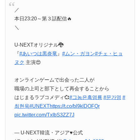
／
本日23:20～第３話配信🔥
＼
U-NEXTオリジナル🐉
『
#あいつは黒炎竜
』
#ムン・ガヨン
#チェ・ヒョ
ヌク
主演😍
オンラインゲームで出会った二人が
職場の上司と部下として再会することから
はじまるラブコメディ💞
#그놈은흑염룡
#문가영
#
최현욱
#UNEXT
https://t.co/bl9klDOFQr
pic.twitter.com/TxIbS3ZZ7J
— U-NEXT韓流・アジア♥公式