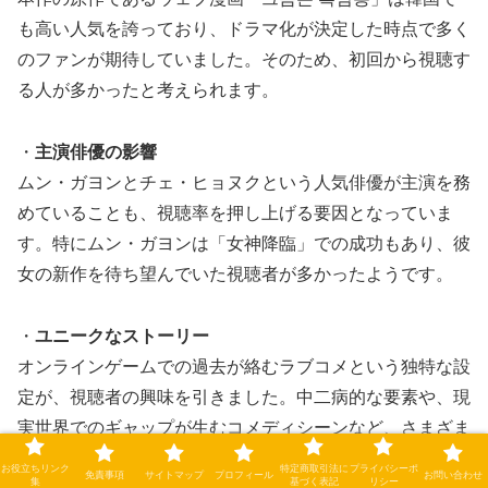
も高い人気を誇っており、ドラマ化が決定した時点で多く
のファンが期待していました。そのため、初回から視聴す
る人が多かったと考えられます。
・
主演俳優の影響
ムン・ガヨンとチェ・ヒョヌクという人気俳優が主演を務
めていることも、視聴率を押し上げる要因となっていま
す。特にムン・ガヨンは「女神降臨」での成功もあり、彼
女の新作を待ち望んでいた視聴者が多かったようです。
・
ユニークなストーリー
オンラインゲームでの過去が絡むラブコメという独特な設
定が、視聴者の興味を引きました。中二病的な要素や、現
実世界でのギャップが生むコメディシーンなど、さまざま
な要素が融合した作品として評価されています。
お役立ちリンク
特定商取引法に
プライバシーポ
免責事項
サイトマップ
プロフィール
お問い合わせ
集
基づく表記
リシー