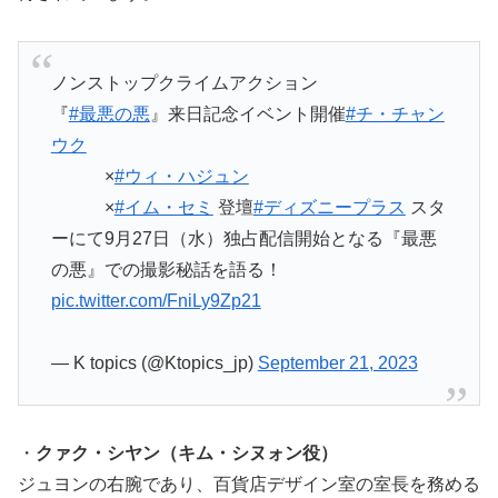
ノンストップクライムアクション
『
#最悪の悪
』来日記念イベント開催
#チ・チャン
ウク
×
#ウィ・ハジュン
×
#イム・セミ
登壇
#ディズニープラス
スタ
ーにて9月27日（水）独占配信開始となる『最悪
の悪』での撮影秘話を語る！
pic.twitter.com/FniLy9Zp21
— K topics (@Ktopics_jp)
September 21, 2023
・
クァク・シヤン（キム・シヌォン役）
ジュヨンの右腕であり、百貨店デザイン室の室長を務める