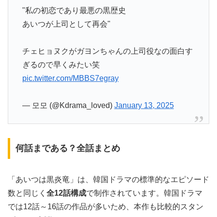
"私の初恋であり最悪の黒歴史
あいつが上司として再会"
チェヒョヌクがガヨンちゃんの上司役なの面白す
ぎるので早くみたい笑
pic.twitter.com/MBBS7egray
— 모모 (@Kdrama_loved)
January 13, 2025
何話まである？全話まとめ
「あいつは黒炎竜」は、韓国ドラマの標準的なエピソード
数と同じく
全12話構成
で制作されています。韓国ドラマ
では12話～16話の作品が多いため、本作も比較的スタン