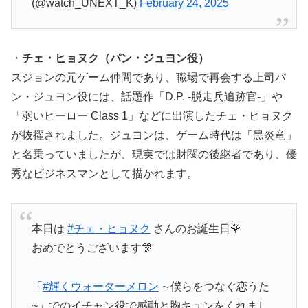
(@watch_UNEXT_K)
February 24, 2025
・
チェ・ヒョヌク（パン・ジュヨン役）
スジョンの元ゲーム仲間であり、職場で再会する上司パ
ン・ジュヨン役には、話題作「D.P. -脱走兵追跡官-」や
「弱いヒーロー Class 1」などに出演したチェ・ヒョヌク
が抜擢されました。ジュヨンは、ゲーム時代は「黒炎竜」
と名乗っていましたが、現実では財閥の後継者であり、優
秀なビジネスマンとして描かれます。
本日は
#チェ・ヒョヌク
さんのお誕生日🌹
おめでとうございます🎊
「
#輝くウォーターメロン
∼僕らをつなぐ恋うた
~」でのイチャン役で感動と胸キュンをくれまし