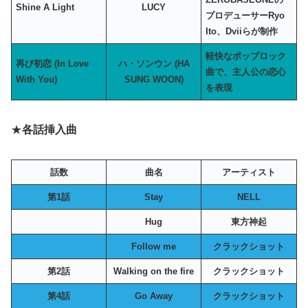
Shine A Light
LUCY
プロデューサーRyo
Ito、Dviiらが制作
軽快なポップロック
再び初恋 (In Love
ハ・ソンウン (HA
曲で、主人公の恋心
With You)
SUNG WOON)
を表現
★
各話挿入曲
話数
曲名
アーティスト
第1話
Stay
NELL
Hug
東方神起
Follow me
クラックショット
第2話
Walking on the fire
クラックショット
第4話
Go Away
クラックショット