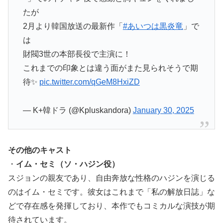
たが
2月より韓国放送の最新作「
#あいつは黒炎竜
」で
は
財閥3世の本部長役で主演に！
これまでの印象とは違う面がまた見られそうで期
待✨
pic.twitter.com/qGeM8HxiZD
— K+韓ドラ (@Kpluskandora)
January 30, 2025
その他のキャスト
・
イム・セミ（ソ・ハジン役）
スジョンの親友であり、自由奔放な性格のハジンを演じる
のはイム・セミです。彼女はこれまで「私の解放日誌」な
どで存在感を発揮しており、本作でもコミカルな演技が期
待されています。