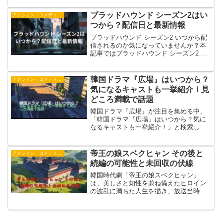
る最新ドラマとして注目を集めていま
す。パク・ボゴムの役どころと見どころ
ブラッドハウンド シーズン2はい
アクション・コメディー・時代劇
をはじめ、ストーリーの魅力や...
つから？配信日と最新情報
ブラッドハウンド シーズン2 いつから配
信されるのか気になっていませんか？本
記事ではブラッドハウンド シーズン2 い
つから見られるのかという疑問に答え、
Netflixでの配信日、日本配信のタイミン
グ、キャストやストーリーの続き、全何
韓国ドラマ『広場』はいつから？
アクション・コメディー・時代劇
話かなど最新情報をわかりやすく解説し
気になるキャストも一挙紹介！見
ます。
どころ満載で話題
韓国ドラマ『広場』が注目を集める中、
「韓国ドラマ『広場』はいつから？気に
なるキャストも一挙紹介！」と検索して
情報を探している人も多いのではないで
しょうか。本記事では、広場 韓国ドラマ
キャストを徹底紹介するほか、広場 韓国
帝王の娘スベクヒャン その後と
アクション・コメディー・時代劇
ドラマ あらすじを...
続編の可能性と未回収の伏線
韓国時代劇「帝王の娘スベクヒャン」
は、美しさと知性を兼ね備えたヒロイン
の波乱に満ちた人生を描き、放送当時か
ら高い人気を集めた作品です。実際に存
在した人物や出来事を参考にした「帝王
の娘スベクヒャン 実話をもとにした設