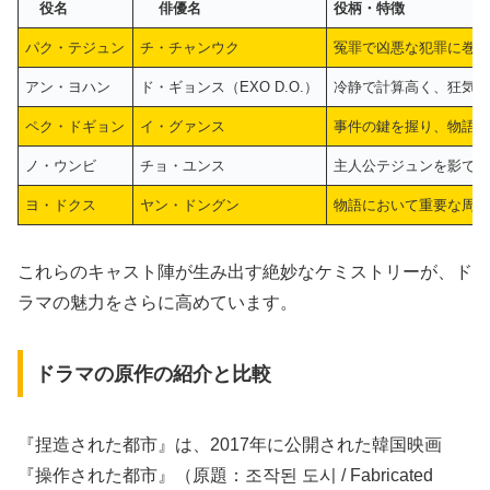
役名
俳優名
役柄・特徴
パク・テジュン
チ・チャンウク
冤罪で凶悪な犯罪に巻
アン・ヨハン
ド・ギョンス（EXO D.O.）
冷静で計算高く、狂気
ペク・ドギョン
イ・グァンス
事件の鍵を握り、物語
ノ・ウンビ
チョ・ユンス
主人公テジュンを影で
ヨ・ドクス
ヤン・ドングン
物語において重要な周
これらのキャスト陣が生み出す絶妙なケミストリーが、ド
ラマの魅力をさらに高めています。
ドラマの原作の紹介と比較
『捏造された都市』は、2017年に公開された韓国映画
『操作された都市』（原題：조작된 도시 / Fabricated