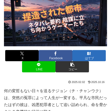
X
Facebook
はてブ
LINE
コピー
2025.02.02
2025.10.16
何の変哲もない日々を送るテジョン（チ・チャンウク）
は、突然の冤罪によって人生が一変する。平凡な市民だっ
たはずの彼は、凶悪犯罪者として追い詰められ、命を脅か