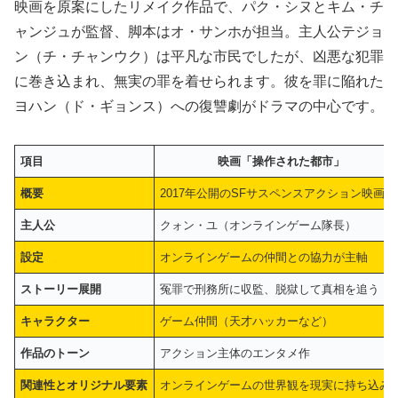
映画を原案にしたリメイク作品で、パク・シヌとキム・チ
ャンジュが監督、脚本はオ・サンホが担当。主人公テジョ
ン（チ・チャンウク）は平凡な市民でしたが、凶悪な犯罪
に巻き込まれ、無実の罪を着せられます。彼を罪に陥れた
ヨハン（ド・ギョンス）への復讐劇がドラマの中心です。
項目
映画「操作された都市」
概要
2017年公開のSFサスペンスアクション映
主人公
クォン・ユ（オンラインゲーム隊長）
設定
オンラインゲームの仲間との協力が主軸
ストーリー展開
冤罪で刑務所に収監、脱獄して真相を追う
キャラクター
ゲーム仲間（天才ハッカーなど）
作品のトーン
アクション主体のエンタメ作
関連性とオリジナル要素
オンラインゲームの世界観を現実に持ち込み