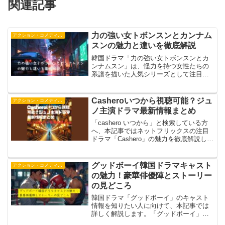
関連記事
力の強い女トボンスンとカンナム
アクション・コメディー・時代劇
スンの魅力と違いを徹底解説
韓国ドラマ「力の強い女トボンスンとカ
ンナムスン」は、怪力を持つ女性たちの
系譜を描いた人気シリーズとして注目を
集めています。本記事では、「力の強い
女ト・ボンスンの続編は？」と気になる
方に向けて、スピンオフ作品「力の強い
Casheroいつから視聴可能？ジュ
アクション・コメディー・時代劇
女カンナムスン」の最新情...
ノ主演ドラマ最新情報まとめ
「cashero いつから」と検索している方
へ、本記事ではネットフリックスの注目
ドラマ「Cashero」の魅力を徹底解説しま
す。「Cashero」は、主人公が特殊能力を
得て葛藤と成長を描く物語です。
CASHERO あらすじのポイントや、CA...
グッドボーイ韓国ドラマキャスト
アクション・コメディー・時代劇
の魅力！豪華俳優陣とストーリー
の見どころ
韓国ドラマ「グッドボーイ」のキャスト
情報を知りたい人に向けて、本記事では
詳しく解説します。「グッドボーイ」
は、人気俳優パク・ボゴムが主演を務め