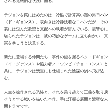
される危機的な状況に陥る。
テジョンを罠にはめたのは、冷酷で計算高い謎の男
ヨハン
（ド・ギョンス）
。表向きは冷静沈着なヨハンだが、その
裏には歪んだ欲望と支配への執着が潜んでいる。復讐心に
駆られたテジョンは、彼の巧妙なゲームに立ち向かい、真
実を暴こうと決意する。
新たに登場する仲間たち、事件の鍵を握るペク・ドギョン
（イ・グァンス）や協力者ノ・ウンビ（チョ・ユンス）と
共に、テジョンは幾重にも仕組まれた陰謀の渦へ飛び込
む。
人生を操作される恐怖と、それを乗り越えて正義を取り戻
そうとする戦いを描いた本作。手に汗握る展開と濃密な人
間ドラマです。