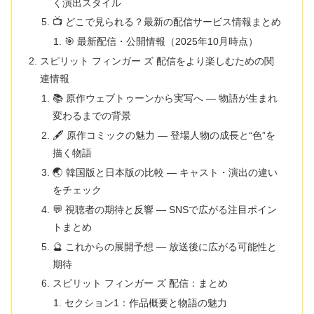
く演出スタイル
📺 どこで見られる？最新の配信サービス情報まとめ
🎯 最新配信・公開情報（2025年10月時点）
スピリット フィンガー ズ 配信をより楽しむための関
連情報
📚 原作ウェブトゥーンから実写へ ― 物語が生まれ
変わるまでの背景
🖋️ 原作コミックの魅力 ― 登場人物の成長と“色”を
描く物語
🌏 韓国版と日本版の比較 ― キャスト・演出の違い
をチェック
💬 視聴者の期待と反響 ― SNSで広がる注目ポイン
トまとめ
🔮 これからの展開予想 ― 放送後に広がる可能性と
期待
スピリット フィンガー ズ 配信：まとめ
セクション1：作品概要と物語の魅力