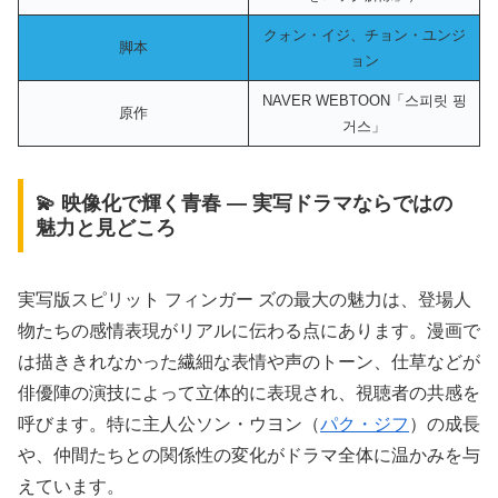
クォン・イジ、チョン・ユンジ
脚本
ョン
NAVER WEBTOON「스피릿 핑
原作
거스」
💫 映像化で輝く青春 ― 実写ドラマならではの
魅力と見どころ
実写版スピリット フィンガー ズの最大の魅力は、登場人
物たちの感情表現がリアルに伝わる点にあります。漫画で
は描ききれなかった繊細な表情や声のトーン、仕草などが
俳優陣の演技によって立体的に表現され、視聴者の共感を
呼びます。特に主人公ソン・ウヨン（
パク・ジフ
）の成長
や、仲間たちとの関係性の変化がドラマ全体に温かみを与
えています。