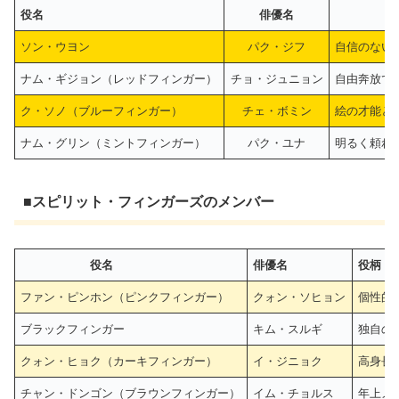
役名
俳優名
ソン・ウヨン
パク・ジフ
自信のない
ナム・ギジョン（レッドフィンガー）
チョ・ジュニョン
自由奔放で
ク・ソノ（ブルーフィンガー）
チェ・ボミン
絵の才能と
ナム・グリン（ミントフィンガー）
パク・ユナ
明るく頼れ
■スピリット・フィンガーズのメンバー
役名
俳優名
役柄・
ファン・ピンホン（ピンクフィンガー）
クォン・ソヒョン
個性的
ブラックフィンガー
キム・スルギ
独自の
クォン・ヒョク（カーキフィンガー）
イ・ジニョク
高身長
チャン・ドンゴン（ブラウンフィンガー）
イム・チョルス
年上メ