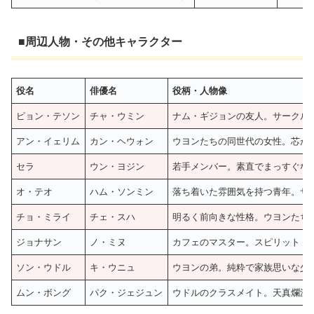
■周辺人物・その他キャラクター
役名
俳優名
役柄・人物像
ピョン・テソン
チャ・ウミン
ナム・ギジョンの友人。サークル
アン・イェリム
カン・ヘウォン
ウヨンたちの同世代の女性。芯が
セラ
ウン・ヨジン
若手メンバー。素直でまっすぐな
オ・テオ
ハム・ソンミン
落ち着いた雰囲気を持つ青年。サ
チョ・ミライ
チェ・スハ
明るく前向きな性格。ウヨンたち
ジョナサン
ノ・ミヌ
カフェのマスター。スピリット・
ソン・ウドル
キ・ウニュ
ウヨンの弟。純粋で家族思いな少
ムン・ボング
パク・ジェジュン
ウドルのクラスメイト。天真爛漫