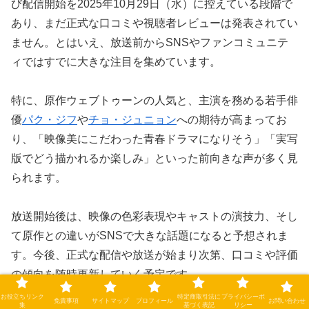
び配信開始を2025年10月29日（水）に控えている段階で
あり、まだ正式な口コミや視聴者レビューは発表されてい
ません。とはいえ、放送前からSNSやファンコミュニテ
ィではすでに大きな注目を集めています。
特に、原作ウェブトゥーンの人気と、主演を務める若手俳
優
パク・ジフ
や
チョ・ジュニョン
への期待が高まってお
り、「映像美にこだわった青春ドラマになりそう」「実写
版でどう描かれるか楽しみ」といった前向きな声が多く見
られます。
放送開始後は、映像の色彩表現やキャストの演技力、そし
て原作との違いがSNSで大きな話題になると予想されま
す。今後、正式な配信や放送が始まり次第、口コミや評価
の傾向を随時更新していく予定です。
お役立ちリンク
特定商取引法に
プライバシーポ
免責事項
サイトマップ
プロフィール
お問い合わせ
集
基づく表記
リシー