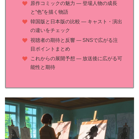
原作コミックの魅力 ― 登場人物の成長
と“色”を描く物語
韓国版と日本版の比較 ― キャスト・演出
の違いをチェック
視聴者の期待と反響 ― SNSで広がる注
目ポイントまとめ
これからの展開予想 ― 放送後に広がる可
能性と期待