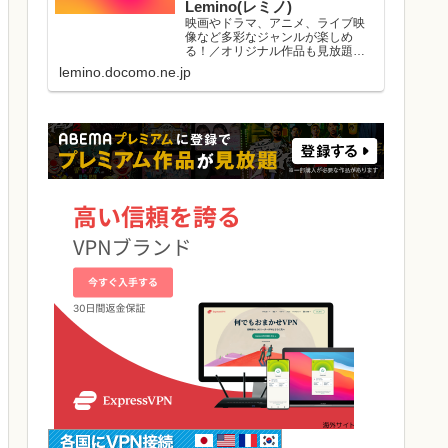
Lemino(レミノ)
映画やドラマ、アニメ、ライブ映
像など多彩なジャンルが楽しめ
る！／オリジナル作品も見放題／
初回初月無料／マルチデバイス対
lemino.docomo.ne.jp
応／ダウンロード視聴可能／好き
な作品と出会える機能がたくさ
ん。