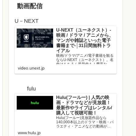
動画配信
U－NEXT
U-NEXT（ユーネクスト）-
映画 / ドラマ / アニメから、
マンガや雑誌といった電子
書籍まで-│31日間無料トラ
イアル
映画/ドラマ/アニメ/電子書籍を観る
ならU-NEXT（ユーネクスト）。名
作はもちろん最新作も！豊富な作
video.unext.jp
品の中からお好きな動画を見つけ
て、是非お楽しみください。
fulu
Hulu(フールー) | 人気の映
画・ドラマなどが見放題！
最新作やライブはレンタル/
購入して視聴可能！
Hulu(フールー)見放題作品なら
140,000本以上のドラマ・映画・バ
ラエティ・アニメなどの動画が、
いつでもどこでも見放題！映画や
www.hulu.jp
ドラマの最新作や、人気アーティ