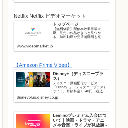
ストのライブはレンタル/購入して
お楽しみいただけます！
Netflix Netflix ビデオマーケット
トップページ
【無料体験】配信本数業界最大
級、見たい作品がきっと見つか
る！無料動画や見放題動画も充実
のラインナップ！初回は無料トラ
イアル実施中！
www.videomarket.jp
【Amazon Prime Video】
Disney+（ディズニープラ
ス）
ディズニー動画配信サービス
「Disney+」（ディズニープラス）
サイト。月額料金1,140円（税込）
でディズニー、ピクサー、マーベ
disneyplus.disney.co.jp
ル、スター・ウォーズ、ナショナ
ルジオグラフィック、スターの映
画やドラマが見放題で楽しめま
す。名作や話題作はもち...
Leminoプレミアム入会につ
いて｜映画・ドラマ・アニ
メや音楽・ライブが見放題 -