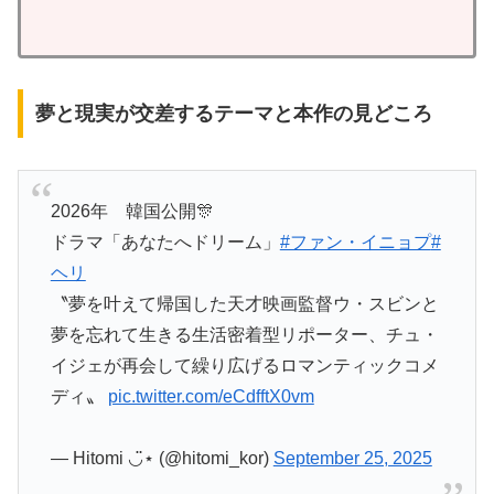
夢と現実が交差するテーマと本作の見どころ
2026年 韓国公開🎊
ドラマ「あなたへドリーム」
#ファン・イニョプ
#
ヘリ
〝夢を叶えて帰国した天才映画監督ウ・スビンと
夢を忘れて生きる生活密着型リポーター、チュ・
イジェが再会して繰り広げるロマンティックコメ
ディ〟
pic.twitter.com/eCdfftX0vm
— Hitomi ◡̈⋆ (@hitomi_kor)
September 25, 2025