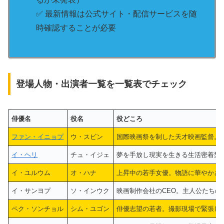
✅ 最新情報は公式サイト・配信サービスを随
時確認することが必要
登場人物・出演者一覧を一覧表でチェック
俳優名
役名
役どころ
ファン・イニョプ
ウ・スビン
国際映画祭を制した天才映画監督。
イ・ヘリ
チュ・イジェ
夢を手放し現実を生きる生活密着型
イ・ユルウム
オ・ハナ
上昇中の若手女優。物語に華やかさ
イ・サンヨプ
ソ・インウク
映画制作会社のCEO。主人公たちの
ペク・ソンチョル
シム・ユゴン
俳優志望の若者。撮影現場で緊張し