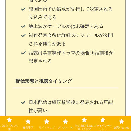
韓国国内での編成が先行して決定される
見込みである
地上波かケーブルかは未確定である
制作発表会後に詳細スケジュールが公開
される傾向がある
話数は事前制作ドラマの場合16話前後が
想定される
配信形態と視聴タイミング
日本配信は韓国放送後に発表される可能
性が高い
OTTプラットフォームでの同時配信の可
お役立ちリンク
特定商取引法に
プライバシーポ
能性がある
免責事項
サイトマップ
プロフィール
お問い合わせ
集
基づく表記
リシー