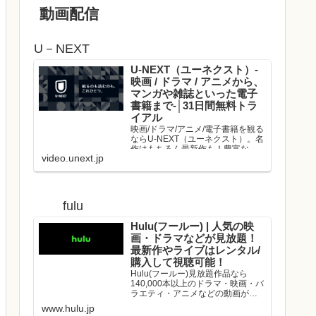
動画配信
U－NEXT
U-NEXT（ユーネクスト）-
映画 / ドラマ / アニメから、
マンガや雑誌といった電子
書籍まで-│31日間無料トラ
イアル
映画/ドラマ/アニメ/電子書籍を観る
ならU-NEXT（ユーネクスト）。名
作はもちろん最新作も！豊富な作
video.unext.jp
品の中からお好きな動画を見つけ
て、是非お楽しみください。
fulu
Hulu(フールー) | 人気の映
画・ドラマなどが見放題！
最新作やライブはレンタル/
購入して視聴可能！
Hulu(フールー)見放題作品なら
140,000本以上のドラマ・映画・バ
ラエティ・アニメなどの動画が、
いつでもどこでも見放題！映画や
www.hulu.jp
ドラマの最新作や、人気アーティ