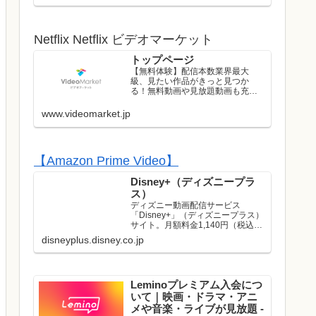
ストのライブはレンタル/購入して
お楽しみいただけます！
Netflix Netflix ビデオマーケット
トップページ
【無料体験】配信本数業界最大
級、見たい作品がきっと見つか
る！無料動画や見放題動画も充実
のラインナップ！初回は無料トラ
イアル実施中！
www.videomarket.jp
【Amazon Prime Video】
Disney+（ディズニープラ
ス）
ディズニー動画配信サービス
「Disney+」（ディズニープラス）
サイト。月額料金1,140円（税込）
でディズニー、ピクサー、マーベ
disneyplus.disney.co.jp
ル、スター・ウォーズ、ナショナ
ルジオグラフィック、スターの映
画やドラマが見放題で楽しめま
す。名作や話題作はもち...
Leminoプレミアム入会につ
いて｜映画・ドラマ・アニ
メや音楽・ライブが見放題 -