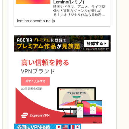
Lemino(レミノ)
映画やドラマ、アニメ、ライブ映
像など多彩なジャンルが楽しめ
る！／オリジナル作品も見放題／
初回初月無料／マルチデバイス対
lemino.docomo.ne.jp
応／ダウンロード視聴可能／好き
な作品と出会える機能がたくさ
ん。