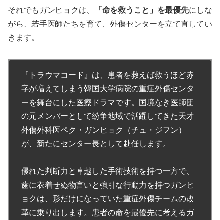
それでもガンヒョクは、
「命を救うこと」を最優先
にしな
がら、若手医師たちを育て、外傷センターを立て直してい
きます。
『トラウマコード』は、患者を救えば救うほど赤
字が増えてしまう韓国大学病院の重症外傷センタ
ーを舞台にした医療ドラマです。国境なき医師団
の元メンバーとして紛争地域で活躍してきた天才
外傷外科医ペク・ガンヒョク（チュ・ジフン）
が、新たにセンター長として赴任します。
優れた判断力と卓越した手術技術を持つ一方で、
歯に衣着せぬ物言いと強引な行動力を持つガンヒ
ョクは、形だけになっていた重症外傷チームの改
革に乗り出します。患者の命を最優先に考えるガ