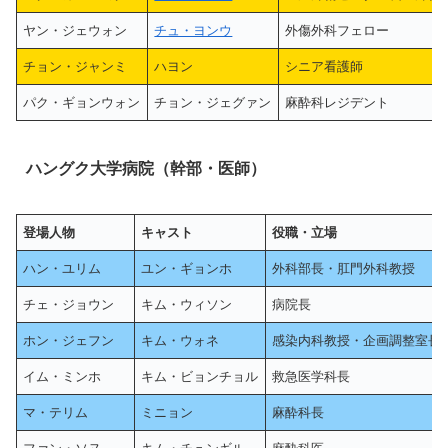
ヤン・ジェウォン
チュ・ヨンウ
外傷外科フェロー
チョン・ジャンミ
ハヨン
シニア看護師
パク・ギョンウォン
チョン・ジェグァン
麻酔科レジデント
ハングク大学病院（幹部・医師）
登場人物
キャスト
役職・立場
ハン・ユリム
ユン・ギョンホ
外科部長・肛門外科教授
チェ・ジョウン
キム・ウィソン
病院長
ホン・ジェフン
キム・ウォネ
感染内科教授・企画調整室長
イム・ミンホ
キム・ビョンチョル
救急医学科長
マ・テリム
ミニョン
麻酔科長