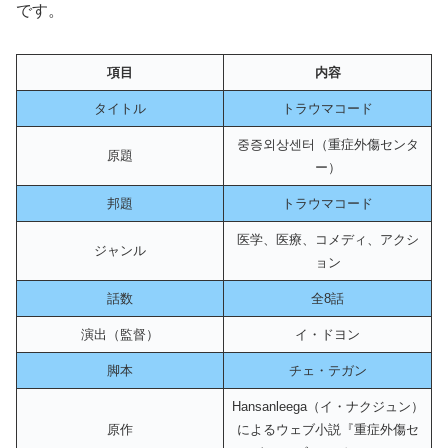
です。
項目
内容
タイトル
トラウマコード
중증외상센터（重症外傷センタ
原題
ー）
邦題
トラウマコード
医学、医療、コメディ、アクシ
ジャンル
ョン
話数
全8話
演出（監督）
イ・ドヨン
脚本
チェ・テガン
Hansanleega（イ・ナクジュン）
原作
によるウェブ小説『重症外傷セ