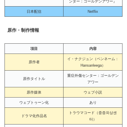
ンター：ゴールデンアワー』
日本配信
Netflix
原作・制作情報
項目
内容
イ・ナクジュン（ペンネーム：
原作者
Hansanleega）
重症外傷センター：ゴールデン
原作タイトル
アワー
原作媒体
ウェブ小説
ウェブトゥーン化
あり
トラウマコード（중증외상센
ドラマ化作品名
터）