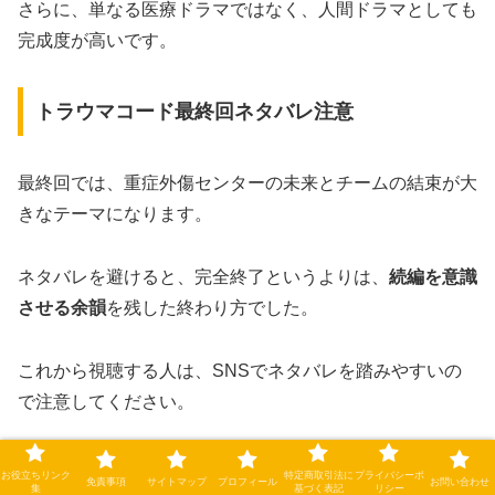
さらに、単なる医療ドラマではなく、人間ドラマとしても
完成度が高いです。
トラウマコード最終回ネタバレ注意
最終回では、重症外傷センターの未来とチームの結束が大
きなテーマになります。
ネタバレを避けると、完全終了というよりは、
続編を意識
させる余韻
を残した終わり方でした。
これから視聴する人は、SNSでネタバレを踏みやすいの
で注意してください。
トラウマコードシーズン2予想
お役立ちリンク
特定商取引法に
プライバシーポ
免責事項
サイトマップ
プロフィール
お問い合わせ
集
基づく表記
リシー