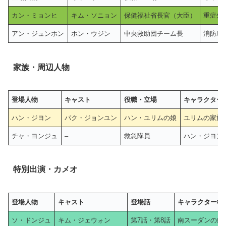
カン・ミョンヒ
キム・ソニョン
保健福祉省長官（大臣）
重症外
アン・ジュンホン
ホン・ウジン
中央救助団チーム長
消防庁
家族・周辺人物
登場人物
キャスト
役職・立場
キャラクター
ハン・ジヨン
パク・ジョンユン
ハン・ユリムの娘
ユリムの家族
チャ・ヨンジュ
–
救急隊員
ハン・ジヨン
特別出演・カメオ
登場人物
キャスト
登場話
キャラクター概
ソ・ドンジュ
キム・ジェウォン
第7話・第8話
南スーダンの紛