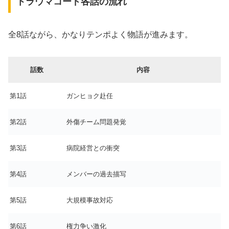
トラウマコード各話の流れ
全8話ながら、かなりテンポよく物語が進みます。
話数
内容
第1話
ガンヒョク赴任
第2話
外傷チーム問題発覚
第3話
病院経営との衝突
第4話
メンバーの過去描写
第5話
大規模事故対応
第6話
権力争い激化