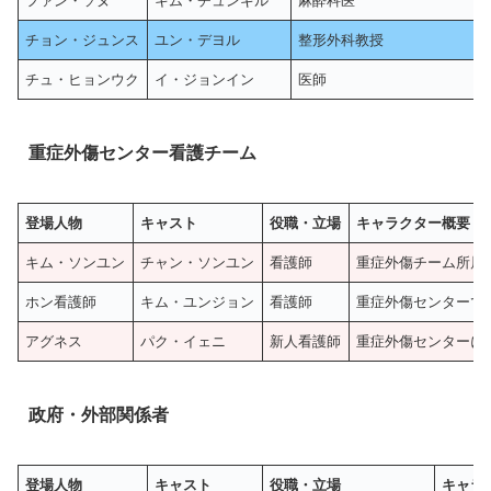
ファン・ソヌ
キム・チュンギル
麻酔科医
チョン・ジュンス
ユン・デヨル
整形外科教授
チュ・ヒョンウク
イ・ジョンイン
医師
重症外傷センター看護チーム
登場人物
キャスト
役職・立場
キャラクター概要
キム・ソンユン
チャン・ソンユン
看護師
重症外傷チーム所属
ホン看護師
キム・ユンジョン
看護師
重症外傷センターで
アグネス
パク・イェニ
新人看護師
重症外傷センターに
政府・外部関係者
登場人物
キャスト
役職・立場
キャラ