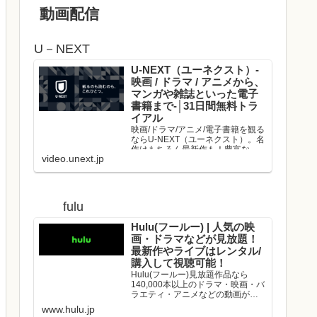
動画配信
U－NEXT
U-NEXT（ユーネクスト）-
映画 / ドラマ / アニメから、
マンガや雑誌といった電子
書籍まで-│31日間無料トラ
イアル
映画/ドラマ/アニメ/電子書籍を観る
ならU-NEXT（ユーネクスト）。名
作はもちろん最新作も！豊富な作
video.unext.jp
品の中からお好きな動画を見つけ
て、是非お楽しみください。
fulu
Hulu(フールー) | 人気の映
画・ドラマなどが見放題！
最新作やライブはレンタル/
購入して視聴可能！
Hulu(フールー)見放題作品なら
140,000本以上のドラマ・映画・バ
ラエティ・アニメなどの動画が、
いつでもどこでも見放題！映画や
www.hulu.jp
ドラマの最新作や、人気アーティ