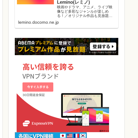
Lemino(レミノ)
映画やドラマ、アニメ、ライブ映
像など多彩なジャンルが楽しめ
る！／オリジナル作品も見放題／
初回初月無料／マルチデバイス対
lemino.docomo.ne.jp
応／ダウンロード視聴可能／好き
な作品と出会える機能がたくさ
ん。