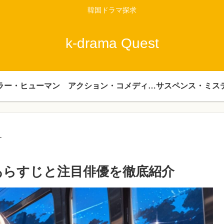
韓国ドラマ探求
k-drama Quest
ラー・ヒューマン
アクション・コメディー・時代劇
サスペンス・ミス
す
あらすじと注目俳優を徹底紹介