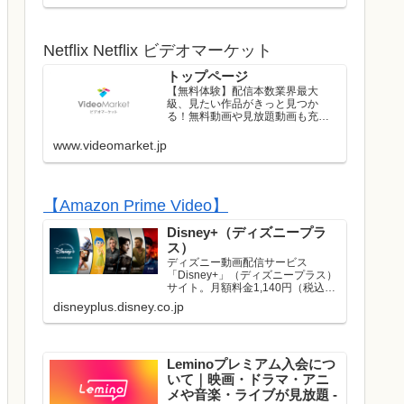
ストのライブはレンタル/購入して
お楽しみいただけます！
Netflix Netflix ビデオマーケット
トップページ
【無料体験】配信本数業界最大
級、見たい作品がきっと見つか
る！無料動画や見放題動画も充実
のラインナップ！初回は無料トラ
イアル実施中！
www.videomarket.jp
【Amazon Prime Video】
Disney+（ディズニープラ
ス）
ディズニー動画配信サービス
「Disney+」（ディズニープラス）
サイト。月額料金1,140円（税込）
でディズニー、ピクサー、マーベ
disneyplus.disney.co.jp
ル、スター・ウォーズ、ナショナ
ルジオグラフィック、スターの映
画やドラマが見放題で楽しめま
す。名作や話題作はもち...
Leminoプレミアム入会につ
いて｜映画・ドラマ・アニ
メや音楽・ライブが見放題 -