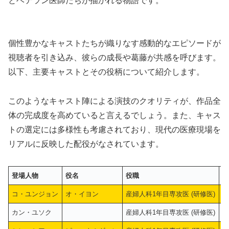
とベテラン医師たちが描かれる物語です。
個性豊かなキャストたちが織りなす感動的なエピソードが
視聴者を引き込み、彼らの成長や葛藤が共感を呼びます。
以下、主要キャストとその役柄について紹介します。
このようなキャスト陣による演技のクオリティが、作品全
体の完成度を高めていると言えるでしょう。また、キャス
トの選定には多様性も考慮されており、現代の医療現場を
リアルに反映した配役がなされています。
登場人物
役名
役職
コ・ユンジョン
オ・イヨン
産婦人科1年目専攻医 (研修医)
g
カン・ユソク
産婦人科1年目専攻医 (研修医)
y