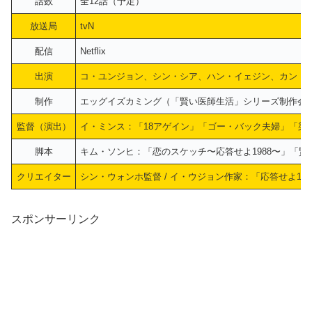
話数
全12話（予定）
放送局
tvN
配信
Netflix
出演
コ・ユンジョン、シン・シア、ハン・イェジン、カン・
制作
エッグイズカミング（「賢い医師生活」シリーズ制作会
監督（演出）
イ・ミンス：「18アゲイン」「ゴー・バック夫婦」「染
脚本
キム・ソンヒ：「恋のスケッチ〜応答せよ1988〜」「
クリエイター
シン・ウォンホ監督 / イ・ウジョン作家：「応答せよ19
スポンサーリンク