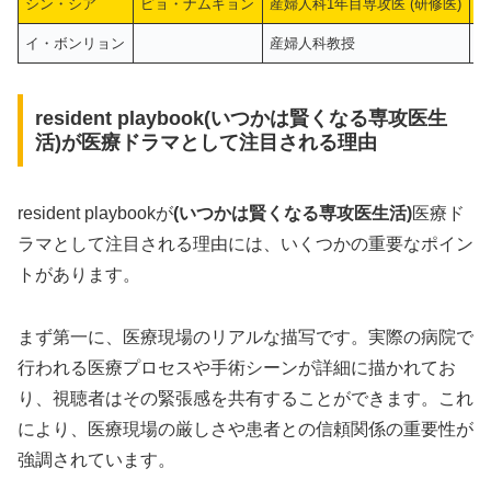
シン・シア
ピョ・ナムギョン
産婦人科1年目専攻医 (研修医)
sh
イ・ボンリョン
産婦人科教授
A
resident playbook(いつかは賢くなる専攻医生
活)が医療ドラマとして注目される理由
resident playbookが
(
いつかは賢くなる専攻医生活
)
医療ド
ラマとして注目される理由には、いくつかの重要なポイン
トがあります。
まず第一に、医療現場のリアルな描写です。実際の病院で
行われる医療プロセスや手術シーンが詳細に描かれてお
り、視聴者はその緊張感を共有することができます。これ
により、医療現場の厳しさや患者との信頼関係の重要性が
強調されています。