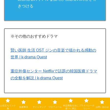
きつける
※その他のおすすめドラマ
賢い医師 生活 OST ジンの音楽で描かれる感動の
世界 | k-drama Quest
重症外傷センター Netflixで話題の韓国医療ドラマ
の全貌を解説 | k-drama Quest
お役立ちリンク
特定商取引法に
プライバシーポ
免責事項
サイトマップ
プロフィール
お問い合わせ
ホラー・ヒューマン
集
基づく表記
リシー