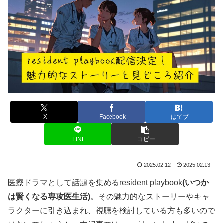
X
Facebook
はてブ
LINE
コピー
2025.02.12
2025.02.13
医療ドラマとして話題を集めるresident playbook
(
いつか
は賢くなる専攻医生活
)
。その魅力的なストーリーやキャ
ラクターに引き込まれ、視聴を検討している方も多いので