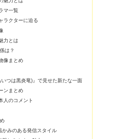
の魅力とは
ラマ一覧
ャラクターに迫る
像
魅力とは
関係は？
物像まとめ
esis(あいつは黒炎竜)』で見せた新たな一面
ーンまとめ
本人のコメント
め
温かみのある発信スタイル