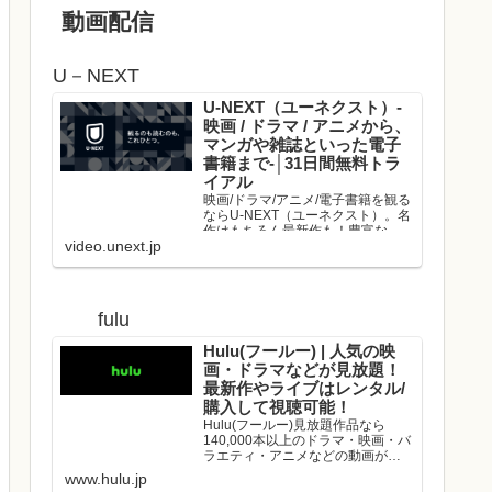
動画配信
U－NEXT
U-NEXT（ユーネクスト）-
映画 / ドラマ / アニメから、
マンガや雑誌といった電子
書籍まで-│31日間無料トラ
イアル
映画/ドラマ/アニメ/電子書籍を観る
ならU-NEXT（ユーネクスト）。名
作はもちろん最新作も！豊富な作
video.unext.jp
品の中からお好きな動画を見つけ
て、是非お楽しみください。
fulu
Hulu(フールー) | 人気の映
画・ドラマなどが見放題！
最新作やライブはレンタル/
購入して視聴可能！
Hulu(フールー)見放題作品なら
140,000本以上のドラマ・映画・バ
ラエティ・アニメなどの動画が、
いつでもどこでも見放題！映画や
www.hulu.jp
ドラマの最新作や、人気アーティ