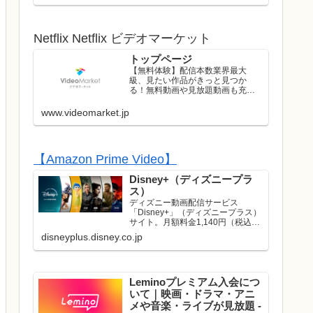
ストのライブはレンタル/購入して
お楽しみいただけます！
Netflix Netflix ビデオマーケット
トップページ
【無料体験】配信本数業界最大
級、見たい作品がきっと見つか
る！無料動画や見放題動画も充実
のラインナップ！初回は無料トラ
イアル実施中！
www.videomarket.jp
【Amazon Prime Video】
Disney+（ディズニープラ
ス）
ディズニー動画配信サービス
「Disney+」（ディズニープラス）
サイト。月額料金1,140円（税込）
でディズニー、ピクサー、マーベ
disneyplus.disney.co.jp
ル、スター・ウォーズ、ナショナ
ルジオグラフィック、スターの映
画やドラマが見放題で楽しめま
す。名作や話題作はもち...
Leminoプレミアム入会につ
いて｜映画・ドラマ・アニ
メや音楽・ライブが見放題 -