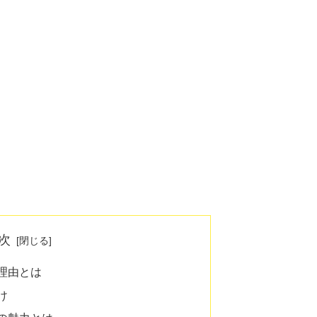
次
理由とは
け