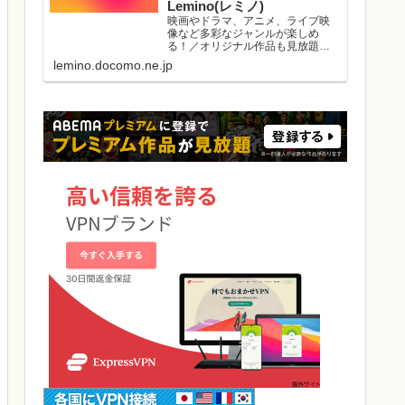
Lemino(レミノ)
映画やドラマ、アニメ、ライブ映
像など多彩なジャンルが楽しめ
る！／オリジナル作品も見放題／
初回初月無料／マルチデバイス対
lemino.docomo.ne.jp
応／ダウンロード視聴可能／好き
な作品と出会える機能がたくさ
ん。