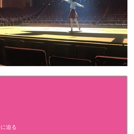
は
ーに迫る