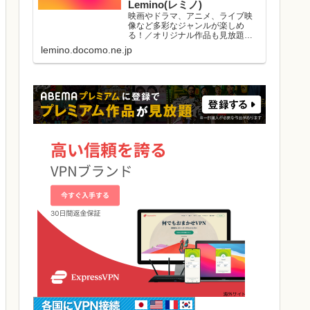
Lemino(レミノ)
映画やドラマ、アニメ、ライブ映
像など多彩なジャンルが楽しめ
る！／オリジナル作品も見放題／
初回初月無料／マルチデバイス対
lemino.docomo.ne.jp
応／ダウンロード視聴可能／好き
な作品と出会える機能がたくさ
ん。