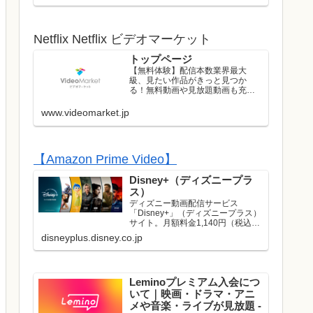
ストのライブはレンタル/購入して
お楽しみいただけます！
Netflix Netflix ビデオマーケット
トップページ
【無料体験】配信本数業界最大
級、見たい作品がきっと見つか
る！無料動画や見放題動画も充実
のラインナップ！初回は無料トラ
イアル実施中！
www.videomarket.jp
【Amazon Prime Video】
Disney+（ディズニープラ
ス）
ディズニー動画配信サービス
「Disney+」（ディズニープラス）
サイト。月額料金1,140円（税込）
でディズニー、ピクサー、マーベ
disneyplus.disney.co.jp
ル、スター・ウォーズ、ナショナ
ルジオグラフィック、スターの映
画やドラマが見放題で楽しめま
す。名作や話題作はもち...
Leminoプレミアム入会につ
いて｜映画・ドラマ・アニ
メや音楽・ライブが見放題 -