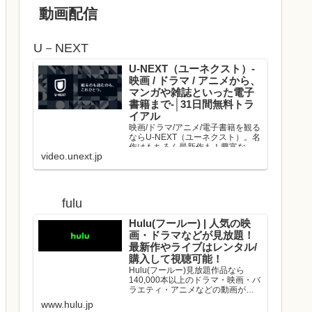
動画配信
U－NEXT
U-NEXT（ユーネクスト）-
映画 / ドラマ / アニメから、
マンガや雑誌といった電子
書籍まで-│31日間無料トラ
イアル
映画/ドラマ/アニメ/電子書籍を観る
ならU-NEXT（ユーネクスト）。名
作はもちろん最新作も！豊富な作
video.unext.jp
品の中からお好きな動画を見つけ
て、是非お楽しみください。
fulu
Hulu(フールー) | 人気の映
画・ドラマなどが見放題！
最新作やライブはレンタル/
購入して視聴可能！
Hulu(フールー)見放題作品なら
140,000本以上のドラマ・映画・バ
ラエティ・アニメなどの動画が、
いつでもどこでも見放題！映画や
www.hulu.jp
ドラマの最新作や、人気アーティ