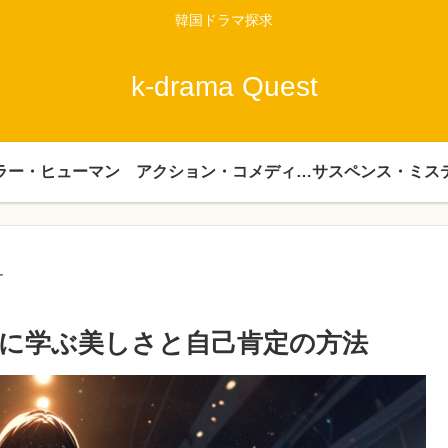
韓国ドラマ探求
k-drama Quest
ラー・ヒューマン
アクション・コメディー・時代劇
サスペンス・ミス
す
トに学ぶ美しさと自己肯定の方法