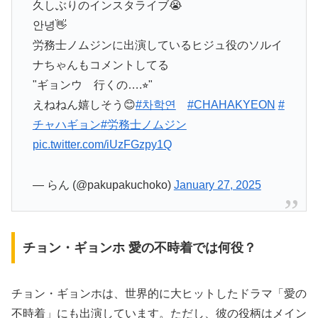
久しぶりのインスタライブ😭
안녕👋
労務士ノムジンに出演しているヒジュ役のソルイ
ナちゃんもコメントしてる
"ギョンウ 行くの….⭐︎"
えねねん嬉しそう😊
#차학연
#CHAHAKYEON
#
チャハギョン
#労務士ノムジン
pic.twitter.com/iUzFGzpy1Q
— らん (@pakupakuchoko)
January 27, 2025
チョン・ギョンホ 愛の不時着では何役？
チョン・ギョンホは、世界的に大ヒットしたドラマ「愛の
不時着」にも出演しています。ただし、彼の役柄はメイン