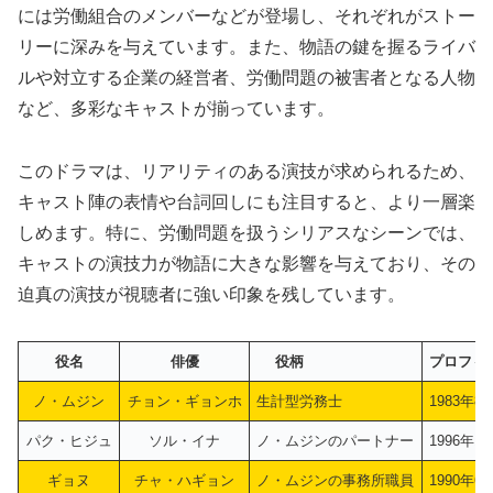
には労働組合のメンバーなどが登場し、それぞれがストー
リーに深みを与えています。また、物語の鍵を握るライバ
ルや対立する企業の経営者、労働問題の被害者となる人物
など、多彩なキャストが揃っています。
このドラマは、リアリティのある演技が求められるため、
キャスト陣の表情や台詞回しにも注目すると、より一層楽
しめます。特に、労働問題を扱うシリアスなシーンでは、
キャストの演技力が物語に大きな影響を与えており、その
迫真の演技が視聴者に強い印象を残しています。
役名
俳優
役柄
プロフィ
ノ・ムジン
チョン・ギョンホ
生計型労務士
1983
パク・ヒジュ
ソル・イナ
ノ・ムジンのパートナー
1996
ギョヌ
チャ・ハギョン
ノ・ムジンの事務所職員
1990年