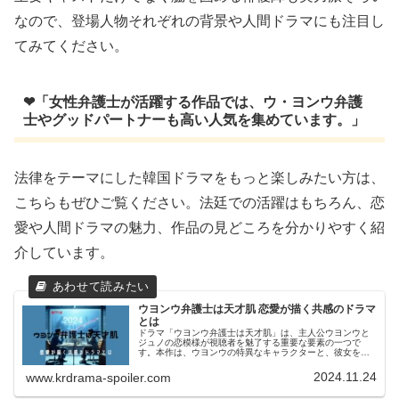
なので、登場人物それぞれの背景や人間ドラマにも注目し
てみてください。
❤「女性弁護士が活躍する作品では、ウ・ヨンウ弁護
士やグッドパートナーも高い人気を集めています。」
法律をテーマにした韓国ドラマをもっと楽しみたい方は、
こちらもぜひご覧ください。法廷での活躍はもちろん、恋
愛や人間ドラマの魅力、作品の見どころを分かりやすく紹
介しています。
ウヨンウ弁護士は天才肌 恋愛が描く共感のドラマ
とは
ドラマ「ウヨンウ弁護士は天才肌」は、主人公ウヨンウと
ジュノの恋模様が視聴者を魅了する重要な要素の一つで
す。本作は、ウヨンウの特異なキャラクターと、彼女を支
えるジュノの存在が織り成す感動的な恋愛ストーリーとし
て高く評価されています。この記事で...
2024.11.24
www.krdrama-spoiler.com