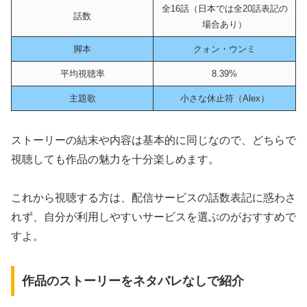
全16話（日本では全20話表記の
話数
場合あり）
脚本
クォン・ウンミ
平均視聴率
8.39%
主題歌
小さな休止符（Alex）
ストーリーの結末や内容は基本的に同じ
なので、どちらで
視聴しても作品の魅力を十分楽しめます。
これから視聴する方は、配信サービスの話数表記に惑わさ
れず、自分が利用しやすいサービスを選ぶのがおすすめで
すよ。
作品のストーリーをネタバレなしで紹介