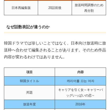
放送時間調整のため
日本再編集版
20話前後
再分割
なぜ話数表記が違うのか
韓国ドラマでは珍しいことではなく、日本向け放送時に放
送枠へ合わせて編集されることがあります。そのため作品
内容が変わるわけではありません。
項目
内容
韓国タイトル
캐리어를 끄는 여자
キャリアを引く女～キャリーバ
邦題
ッグいっぱいの恋～
放送年度
2016年