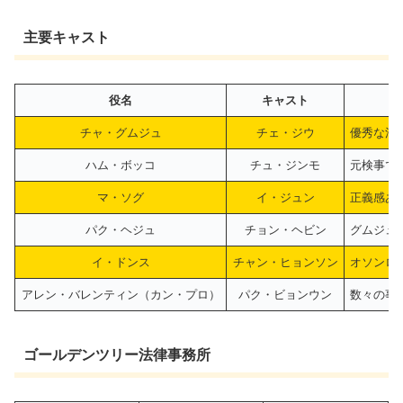
主要キャスト
役名
キャスト
チャ・グムジュ
チェ・ジウ
優秀な法
ハム・ボッコ
チュ・ジンモ
元検事で
マ・ソグ
イ・ジュン
正義感あ
パク・ヘジュ
チョン・ヘビン
グムジュ
イ・ドンス
チャン・ヒョンソン
オソンロ
アレン・バレンティン（カン・プロ）
パク・ビョンウン
数々の事
ゴールデンツリー法律事務所