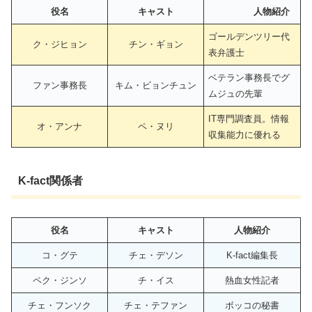
役名
キャスト
人物紹介
ゴールデンツリー代
ク・ジヒョン
チン・ギョン
表弁護士
ベテラン事務長でグ
ファン事務長
キム・ビョンチュン
ムジュの先輩
IT専門調査員。情報
オ・アンナ
ペ・ヌリ
収集能力に優れる
K-fact関係者
役名
キャスト
人物紹介
コ・グテ
チェ・デソン
K-fact編集長
ペク・ジンソ
チ・イス
熱血女性記者
チェ・フンソク
チェ・テファン
ボッコの秘書