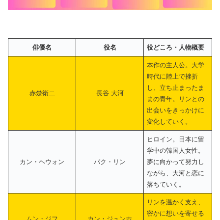
俳優名
役名
役どころ・人物概要
本作の主人公。大学
時代に陸上で挫折
し、立ち止まったま
赤楚衛二
長谷 大河
まの青年。リンとの
出会いをきっかけに
変化していく。
ヒロイン。日本に留
学中の韓国人女性。
カン・ヘウォン
パク・リン
夢に向かって努力し
ながら、大河と恋に
落ちていく。
リンを温かく支え、
密かに想いを寄せる
ムン・ジフ
カン・ジュンホ