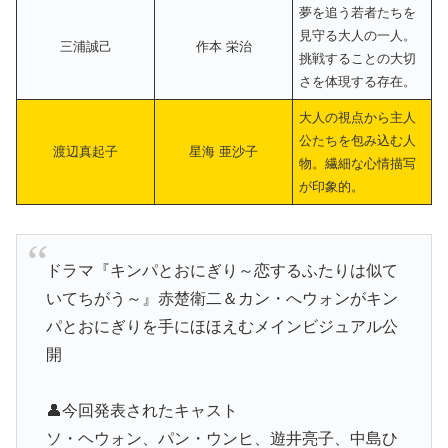
夢を追う若者たちを
見守る大人の一人。
三浦誠己
作本 栄治
挑戦することの大切
さを体現する存在。
大人の視点から主人
公たちを包み込む人
渡辺真起子
星海 亜沙子
物。繊細な心情描写
が印象的。
ドラマ『キンパとおにぎり～恋するふたりは似て
いてちがう～』赤楚衛二＆カン・へウォンがキン
パとおにぎりを手にほほえむメインビジュアル公
開
👤今回発表されたキャスト
ソ・ヘウォン、パン・ウンヒ、遊井亮子、中島ひ