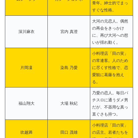
青年。紳士的でまっ
すぐな性格。
大河の元恋人。偶然
の再会をきっかけ
深川麻衣
宮内 真澄
に、再び大河への想
いが揺れ動く。
小料理店「田の実」
の常連客。人のため
片岡凜
染島 乃愛
に尽くす性格で、恋
愛観に葛藤を抱え
る。
乃愛の恋人。毎日パ
チスロに通うダメ男
福山翔大
大場 秋紀
だが、不器用な真っ
直ぐさも持つ。
小料理店「田の実」
吹越満
田口 茂雄
の店主。若者たちを