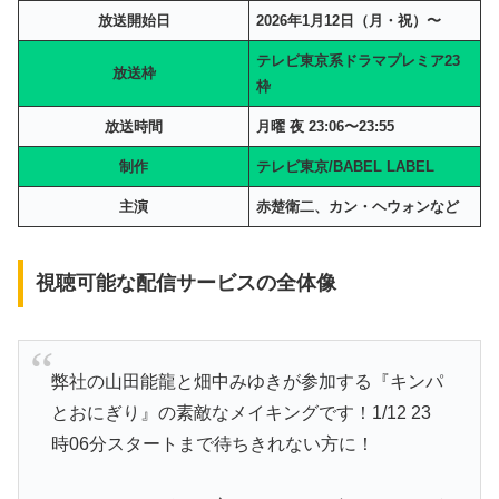
放送開始日
2026年1月12日（月・祝）〜
テレビ東京系ドラマプレミア23
放送枠
枠
放送時間
月曜 夜 23:06〜23:55
制作
テレビ東京/BABEL LABEL
主演
赤楚衛二、カン・ヘウォンなど
視聴可能な配信サービスの全体像
弊社の山田能龍と畑中みゆきが参加する『キンパ
とおにぎり』の素敵なメイキングです！1/12 23
時06分スタートまで待ちきれない方に！