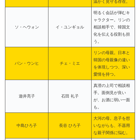
温かく見守る存在。
明るく会話が弾むキ
ャラクター。リンの
ソ・ヘウォン
イ・ユンギョル
相談相手で、韓国文
化を伝える役割も担
う。
リンの母親。日本と
韓国の母親像の違い
パン・ウンヒ
チェ・ミエ
を体現しつつ、深い
愛情を持つ。
真澄の上司で相談相
手。面倒見が良い
遊井亮子
石田 礼子
が、お酒に弱い一面
も。
大河の母。息子を想
中島ひろ子
長谷 ひろ子
いながらも、不器用
な親子関係に悩む。