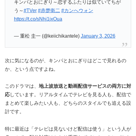
キンパとおにぎり～恋するふたりは似ていてちが
う～
#TVer
#赤楚衛二
#カンへウォン
https://t.co/sNhj1jxOua
— 重松 圭一 (@keiichikantele)
January 3, 2026
次に気になるのが、キンパとおにぎりはどこで見れるの
か、という点ですよね。
このドラマは、
地上波放送と動画配信サービスの両方に対
応
しています。リアルタイムでテレビを見る人も、配信で
まとめて楽しみたい人も、どちらのスタイルでも追える設
計です。
特に最近は「テレビは見ないけど配信は使う」という人が