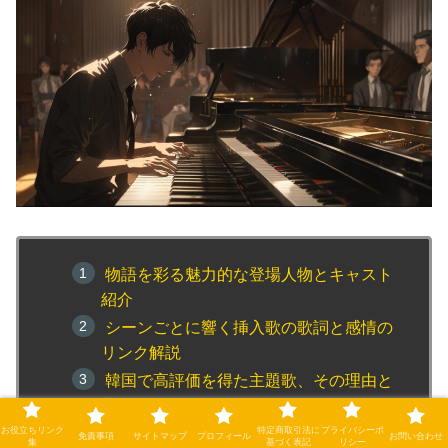
物語を彩る魅力的な登場人物とキャスト
紹介
シーンごとに響く挿入歌の歌詞と感情の
リンク解説
韓国で高評価を得た主題歌、その理由と
背景とは？
お役立ちリンク
特定商取引法に
プライバシーポ
物語とリンクする歌詞の深層を考察する
免責事項
サイトマップ
プロフィール
お問い合わせ
集
基づく表記
リシー