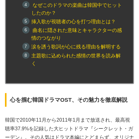
なぜこのドラマの楽曲は韓国中でヒット
したのか？
挿入歌が視聴者の心を打つ理由とは？
曲名に隠された意味とキャラクターの感
情のつながり
涙を誘う歌詞が心に残る理由を解明する
主題歌に込められた感情の世界を読み解
く
心を掴む韓国ドラマOST、その魅力を徹底解説
韓国で2010年11月から2011年1月まで放送され、最高視
聴率37.9%を記録した大ヒットドラマ『シークレット・ガ
ーデン』。その人気はドラマ本編にとどまらず、オリジナ