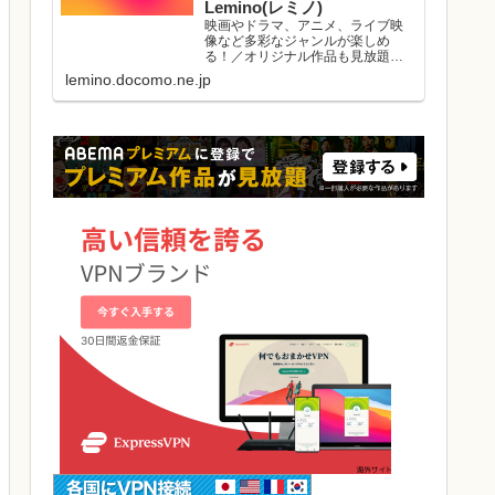
Lemino(レミノ)
映画やドラマ、アニメ、ライブ映
像など多彩なジャンルが楽しめ
る！／オリジナル作品も見放題／
初回初月無料／マルチデバイス対
lemino.docomo.ne.jp
応／ダウンロード視聴可能／好き
な作品と出会える機能がたくさ
ん。