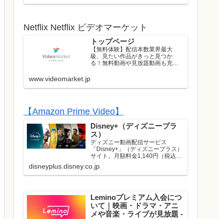
ストのライブはレンタル/購入して
お楽しみいただけます！
Netflix Netflix ビデオマーケット
トップページ
【無料体験】配信本数業界最大
級、見たい作品がきっと見つか
る！無料動画や見放題動画も充実
のラインナップ！初回は無料トラ
イアル実施中！
www.videomarket.jp
【Amazon Prime Video】
Disney+（ディズニープラ
ス）
ディズニー動画配信サービス
「Disney+」（ディズニープラス）
サイト。月額料金1,140円（税込）
でディズニー、ピクサー、マーベ
disneyplus.disney.co.jp
ル、スター・ウォーズ、ナショナ
ルジオグラフィック、スターの映
画やドラマが見放題で楽しめま
す。名作や話題作はもち...
Leminoプレミアム入会につ
いて｜映画・ドラマ・アニ
メや音楽・ライブが見放題 -