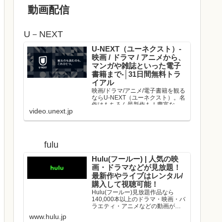
動画配信
U－NEXT
U-NEXT（ユーネクスト）-
映画 / ドラマ / アニメから、
マンガや雑誌といった電子
書籍まで-│31日間無料トラ
イアル
映画/ドラマ/アニメ/電子書籍を観る
ならU-NEXT（ユーネクスト）。名
作はもちろん最新作も！豊富な作
video.unext.jp
品の中からお好きな動画を見つけ
て、是非お楽しみください。
fulu
Hulu(フールー) | 人気の映
画・ドラマなどが見放題！
最新作やライブはレンタル/
購入して視聴可能！
Hulu(フールー)見放題作品なら
140,000本以上のドラマ・映画・バ
ラエティ・アニメなどの動画が、
いつでもどこでも見放題！映画や
www.hulu.jp
ドラマの最新作や、人気アーティ