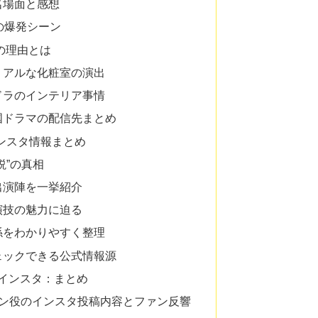
名場面と感想
の爆発シーン
の理由とは
リアルな化粧室の演出
ドラのインテリア事情
国ドラマの配信先まとめ
インスタ情報まとめ
説”の真相
出演陣を一挙紹介
演技の魅力に迫る
係をわかりやすく整理
ェックできる公式情報源
 インスタ：まとめ
ニョン役のインスタ投稿内容とファン反響