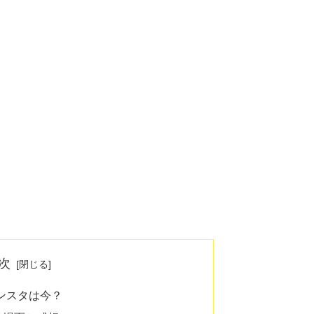
次
インスタは今？