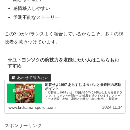
感情移入しやすい
予測不能なストーリー
この3つがバランスよく融合している
からこそ、多くの視
聴者を惹きつけています。
☆ユ・ヨンソクの演技力を堪能したい人はこちらもお
すすめ
応答せよ1997 あらすじ ネタバレと最終回の感動
ポイント
「応答せよ1997」は、韓国の90年代を舞台にした青春ドラ
マで、シウォンと仲間たちの成長を描いています。ストー
リーは恋愛、友情、家族との絆を中心に進行し、視聴者に
強い感動を与えました。特に、最終回に向けての展開が話
題となり、シウォンとユンジ...
2024.11.14
www.krdrama-spoiler.com
スポンサーリンク