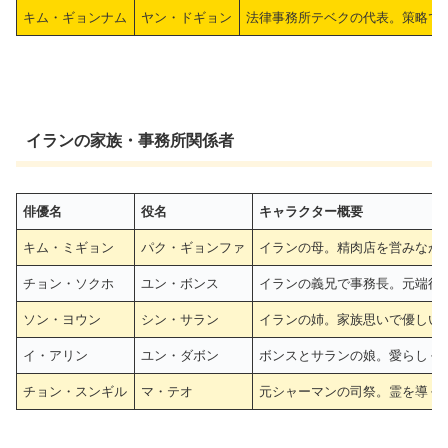
キム・ギョンナム
ヤン・ドギョン
法律事務所テベクの代表。策略で
イランの家族・事務所関係者
俳優名
役名
キャラクター概要
キム・ミギョン
パク・ギョンファ
イランの母。精肉店を営みなが
チョン・ソクホ
ユン・ボンス
イランの義兄で事務長。元端役
ソン・ヨウン
シン・サラン
イランの姉。家族思いで優しい
イ・アリン
ユン・ダボン
ボンスとサランの娘。愛らしく
チョン・スンギル
マ・テオ
元シャーマンの司祭。霊を導く