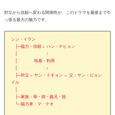
対立から信頼へ変わる関係性
が、このドラマを最後まで引
っ張る最大の魅力です。
シン・イラン
├─協力・信頼→ ハン・ナヒョン
│ ↑
│ 執着・利用
│ ↓
├─対立→ ヤン・ドギョン ← 父：ヤン・ビョン
イル
│
├─家族：母・姉・義兄・姪
└─協力者：マ・テオ