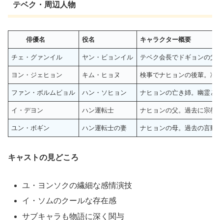
テベク・周辺人物
俳優名
役名
キャラクター概要
チェ・グァンイル
ヤン・ビョンイル
テベク会長でドギョンの父
ヨン・ジェヒョン
キム・ヒョヌ
検事でナヒョンの後輩。冷
ファン・ボルムビョル
ハン・ソヒョン
ナヒョンの亡き姉。幽霊と
イ・デヨン
ハン運転士
ナヒョンの父。過去に宗教
ユン・ボギン
ハン運転士の妻
ナヒョンの母。過去の言動
キャストの見どころ
ユ・ヨンソクの繊細な感情演技
イ・ソムのクールな存在感
サブキャラも物語に深く関与