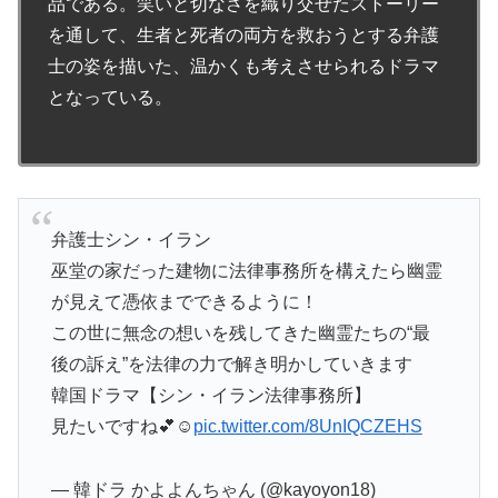
品である。笑いと切なさを織り交ぜたストーリー
を通して、生者と死者の両方を救おうとする弁護
士の姿を描いた、温かくも考えさせられるドラマ
となっている。
弁護士シン・イラン
巫堂の家だった建物に法律事務所を構えたら幽霊
が見えて憑依までできるように！
この世に無念の想いを残してきた幽霊たちの“最
後の訴え”を法律の力で解き明かしていきます
韓国ドラマ【シン・イラン法律事務所】
見たいですね💕☺
pic.twitter.com/8UnIQCZEHS
— 韓ドラ かよよんちゃん (@kayoyon18)