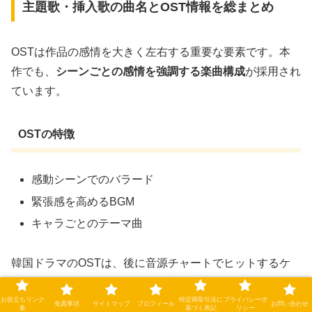
主題歌・挿入歌の曲名とOST情報を総まとめ
OSTは作品の感情を大きく左右する重要な要素です。本
作でも、
シーンごとの感情を強調する楽曲構成
が採用され
ています。
OSTの特徴
感動シーンでのバラード
緊張感を高めるBGM
キャラごとのテーマ曲
韓国ドラマのOSTは、後に音源チャートでヒットするケ
ースも多く、作品人気を支える重要要素です。
お役立ちリンク
特定商取引法に
プライバシーポ
免責事項
サイトマップ
プロフィール
お問い合わせ
集
基づく表記
リシー