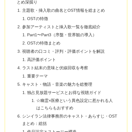
とめ深掘り
主題歌・挿入歌の曲名とOST情報を総まとめ
OSTの特徴
参加アーティストと挿入歌一覧を徹底紹介
Part1〜Part3（序盤・世界観の導入）
OSTの特徴まとめ
視聴者の口コミ・評判・評価ポイントを解説
高評価ポイント
ラスト結末の意味と伏線回収を考察
重要テーマ
キャスト・物語・音楽の魅力を総整理
独占見放題サービスとお得な視聴ガイド
☆幽霊×医療という異色設定に惹かれる人
はこちらもおすすめ
シンイラン法律事務所のキャスト・あらすじ・OST
まとめ：総括
作品設定とストーリー構造