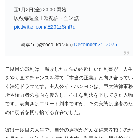
🗓️1月2日(金) 23:30 開始
以後毎週金土曜配信・全14話
pic.twitter.com/tE231zSmRd
— 덕후🐾 (@coco_kdr365)
December 25, 2025
二度目の裁判は、腐敗した司法の内部にいた判事が、人生
をやり直すチャンスを得て「本当の正義」と向き合ってい
く法廷ドラマです。主人公イ・ハンヨンは、巨大法律事務
所や権力者の意向を優先し、不正な判決を下してきた人物
です。表向きはエリート判事ですが、その実態は強者のた
めに弱者を切り捨てる存在でした。
彼は一度目の人生で、自分の選択がどんな結末を招くのか