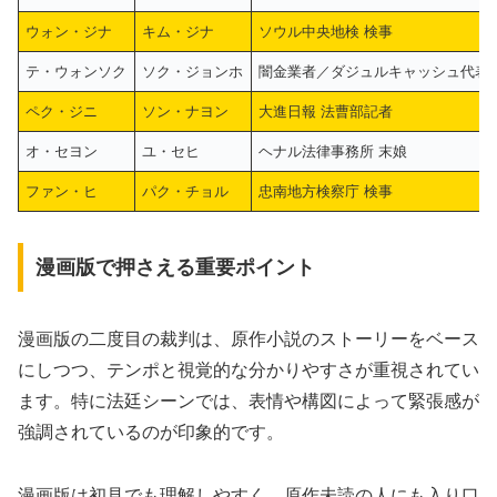
ウォン・ジナ
キム・ジナ
ソウル中央地検 検事
テ・ウォンソク
ソク・ジョンホ
闇金業者／ダジュルキャッシュ代表
ペク・ジニ
ソン・ナヨン
大進日報 法曹部記者
オ・セヨン
ユ・セヒ
ヘナル法律事務所 末娘
ファン・ヒ
パク・チョル
忠南地方検察庁 検事
漫画版で押さえる重要ポイント
漫画版の二度目の裁判は、原作小説のストーリーをベース
にしつつ、テンポと視覚的な分かりやすさが重視されてい
ます。特に法廷シーンでは、表情や構図によって緊張感が
強調されているのが印象的です。
漫画版は初見でも理解しやすく、原作未読の人にも入り口