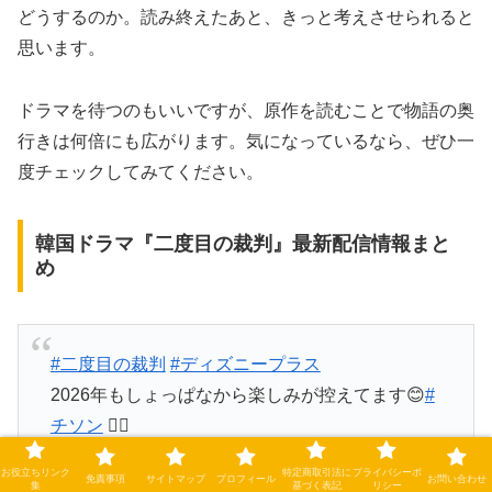
どうするのか。読み終えたあと、きっと考えさせられると
思います。
ドラマを待つのもいいですが、原作を読むことで物語の奥
行きは何倍にも広がります。気になっているなら、ぜひ一
度チェックしてみてください。
韓国ドラマ『二度目の裁判』最新配信情報まと
め
#二度目の裁判
#ディズニープラス
2026年もしょっぱなから楽しみが控えてます😊
#
チソン
🧑‍⚖️
お役立ちリンク
特定商取引法に
プライバシーポ
免責事項
サイトマップ
プロフィール
お問い合わせ
あと数時間で終わってしまうけど。。。
集
基づく表記
リシー