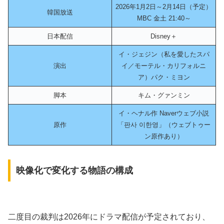
2026年1月2日～2月14日（予定）
韓国放送
MBC 金土 21:40～
日本配信
Disney＋
イ・ジェジン（私を愛したスパ
演出
イ／モーテル・カリフォルニ
ア）パク・ミヨン
脚本
キム・グァンミン
イ・ヘナル作 Naverウェブ小説
原作
「판사 이한영」（ウェブトゥー
ン原作あり）
映像化で変化する物語の構成
二度目の裁判は2026年にドラマ配信が予定されており、