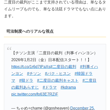
二度目の裁判がここまで支持されている理由は、単なるタ
イムリープものでも、単なる法廷ドラマでもない点にあり
ます。
司法制度へのリアルな視点
【チソン主演「二度目の裁判（判事イハンヨン）
2026年1月2日（金）日本配信スタート！！】
https://t.co/1r6d7IPaXs
#二度目の裁判
#判事イハ
ンヨン
#チソン
#パク・ヒスン
#韓国ドラ
マ
#韓ドラ
#二度目の裁判キャスト
#二度目
の裁判あらすじ
#ドラマ
#kdrama
pic.twitter.com/fo63E7RZjF
— ちゃめ⭐️chame (@gosheaven)
December 25,