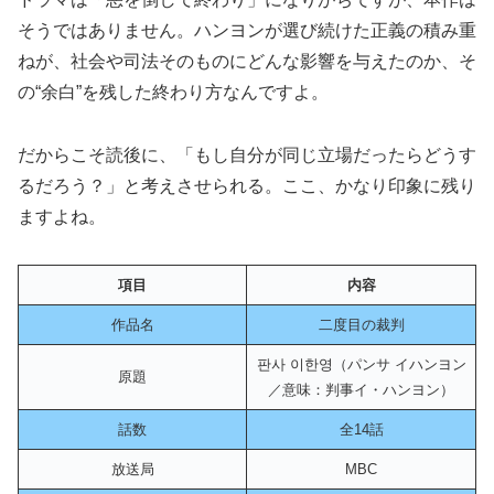
そうではありません。ハンヨンが選び続けた正義の積み重
ねが、社会や司法そのものにどんな影響を与えたのか、そ
の“余白”を残した終わり方なんですよ。
だからこそ読後に、「もし自分が同じ立場だったらどうす
るだろう？」と考えさせられる。ここ、かなり印象に残り
ますよね。
項目
内容
作品名
二度目の裁判
판사 이한영（パンサ イハンヨン
原題
／意味：判事イ・ハンヨン）
話数
全14話
放送局
MBC