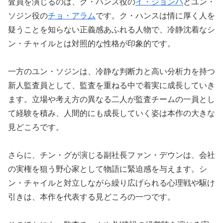
査員を演じるのは、ク・ハンス役の
イ・ジョンハ
とユン・
ソジン役の
チョ・アラム
です。ク・ハンスは情に厚く人を
疑うことを知らない正義感あふれる人物で、冷静沈着なシ
ン・チャイルとは対照的な性格が印象的です。
一方のユン・ソジンは、冷静な判断力と高い分析力を持つ
新人監査員として、監査を重ねる中で着実に成長していき
ます。立場や考え方の異なる二人が監査チームの一員とし
て経験を積み、人間的にも成長していく姿は本作の大きな
見どころです。
さらに、チン・グが演じる副社長ファン・デウンは、会社
の実権を狙う野心家として物語に緊迫感を与えます。シ
ン・チャイルと対立しながら繰り広げられる心理戦や駆け
引きは、本作を代表する見どころの一つです。