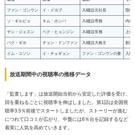
ファン・ゴンウン
イ・ドヨプ
JU建設元社長
昏睡
ソ・ギルピョ
キム・ホンパ
JU建設専務
内側
ヤン・ジェスン
ペク・ヒョンジン
JU建設常務
上司
パク・ギホ
チョン・ドンファン
JU建設大株主
創業
イム・ユソン
イ・チェギョン
ファン・ゴンウンの妻
入院
放送期間中の視聴率の推移データ
「監査します」は放送開始当初から安定した評価を受け、
回を重ねるごとに視聴率を伸ばしました。第1話は全国視
聴率3.5％前後でスタートしましたが、ストーリーが進む
につれて口コミが広がり、中盤には6％台を記録するなど
着実に人気を高めていきます。