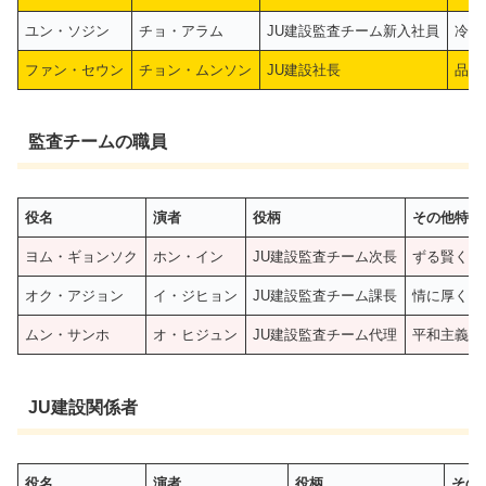
ユン・ソジン
チョ・アラム
JU建設監査チーム新入社員
冷静
ファン・セウン
チョン・ムンソン
JU建設社長
品位
監査チームの職員
役名
演者
役柄
その他特徴
ヨム・ギョンソク
ホン・イン
JU建設監査チーム次長
ずる賢く世
オク・アジョン
イ・ジヒョン
JU建設監査チーム課長
情に厚くコ
ムン・サンホ
オ・ヒジュン
JU建設監査チーム代理
平和主義で
JU建設関係者
役名
演者
役柄
その