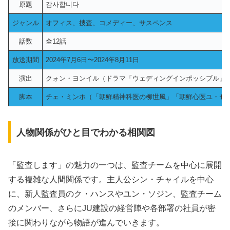
原題
감사합니다
ジャンル
オフィス、捜査、コメディー、サスペンス
話数
全12話
放送期間
2024年7月6日〜2024年8月11日
演出
クォン・ヨンイル（ドラマ「ウェディングインポッシブル」
脚本
チェ・ミンホ（「朝鮮精神科医の柳世風」「朝鮮心医ユ・セ
人物関係がひと目でわかる相関図
「監査します」の魅力の一つは、監査チームを中心に展開
する複雑な人間関係です。主人公シン・チャイルを中心
に、新人監査員のク・ハンスやユン・ソジン、監査チーム
のメンバー、さらにJU建設の経営陣や各部署の社員が密
接に関わりながら物語が進んでいきます。