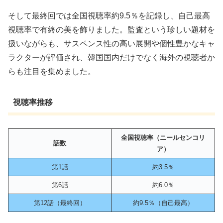
そして最終回では全国視聴率約9.5％を記録し、自己最高
視聴率で有終の美を飾りました。監査という珍しい題材を
扱いながらも、サスペンス性の高い展開や個性豊かなキャ
ラクターが評価され、韓国国内だけでなく海外の視聴者か
らも注目を集めました。
視聴率推移
全国視聴率（ニールセンコリ
話数
ア）
第1話
約3.5％
第6話
約6.0％
第12話（最終回）
約9.5％（自己最高）