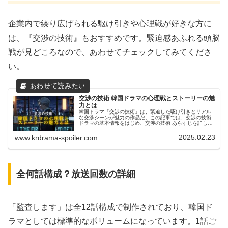
企業内で繰り広げられる駆け引きや心理戦が好きな方に
は、『交渉の技術』もおすすめです。緊迫感あふれる頭脳
戦が見どころなので、あわせてチェックしてみてくださ
い。
交渉の技術 韓国ドラマの心理戦とストーリーの魅
力とは
韓国ドラマ「交渉の技術」は、緊迫した駆け引きとリアル
な交渉シーンが魅力の作品だ。この記事では、交渉の技術
ドラマの基本情報をはじめ、交渉の技術 あらすじを詳しく
解説し、ストーリーの見どころを紹介する。また、交渉の
技術 配信はどこで見られるの...
2025.02.23
www.krdrama-spoiler.com
全何話構成？放送回数の詳細
「監査します」は全12話構成で制作されており、韓国ド
ラマとしては標準的なボリュームになっています。1話ご