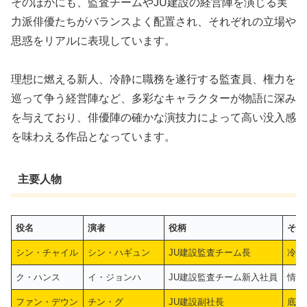
そのほかにも、監査チームやJU建設の経営陣を演じる実
力派俳優たちがバランスよく配置され、それぞれの立場や
思惑をリアルに表現しています。
理想に燃える新人、冷静に職務を遂行する監査員、権力を
巡って争う経営陣など、多彩なキャラクターが物語に深み
を与えており、俳優陣の確かな演技力によって高い没入感
を味わえる作品となっています。
主要人物
役名
演者
役柄
その
シン・チャイル
シン・ハギュン
JU建設監査チーム長
冷徹
ク・ハンス
イ・ジョンハ
JU建設監査チーム新入社員
情に
ファン・デウン
チン・グ
JU建設副社長
底辺